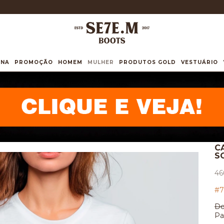
INA
PROMOÇÃO
HOMEM
MULHER
PRODUTOS GOLD
VESTUÁRIO
C
S
46
#7
De
Pa