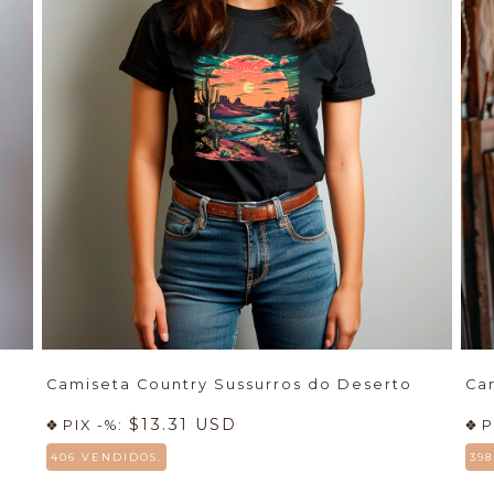
Camiseta Country Sussurros do Deserto
Ca
$13.31 USD
PIX -%:
P
406 VENDIDOS.
39