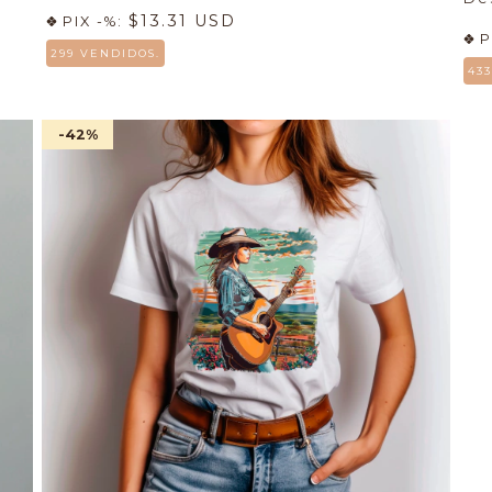
$13.31 USD
PIX -%:
P
299 VENDIDOS.
43
-42
%