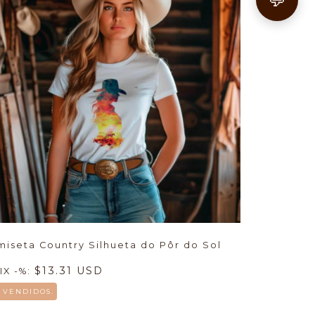
💬
miseta Country Silhueta do Pôr do Sol
$13.31 USD
IX -%:
8 VENDIDOS.