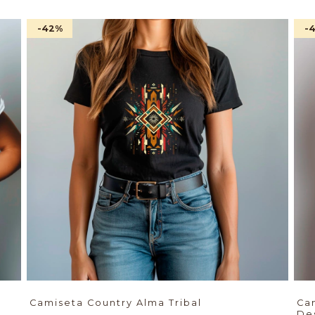
-42
%
-
Camiseta Country Alma Tribal
Ca
De