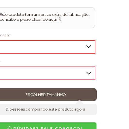
Este produto tem um prazo extra de fabricação,
consulte o
prazo clicando aqui.
✌
manho
r
9
pessoas comprando este produto agora
DÚVIDAS? FALE CONOSCO!