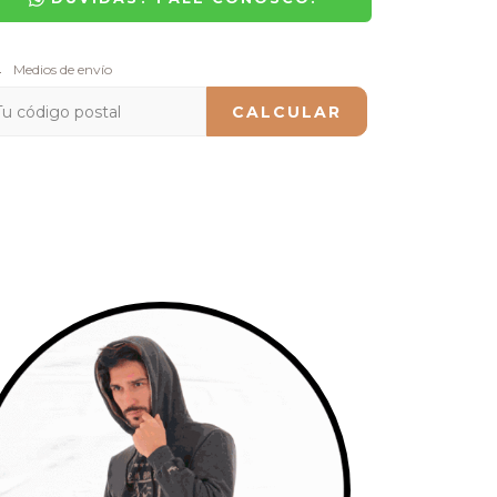
regas para el CP:
Medios de envío
CAMBIAR CP
CALCULAR