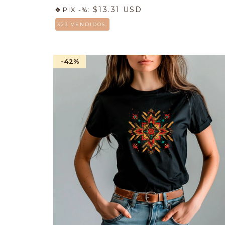
$13.31 USD
PIX -%:
323 VENDIDOS.
-42
%