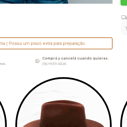
Ent
tia | Possui um prazo extra para preparação.
Comprá y cancelá cuando quieras.
teis
(16) 99311-6326