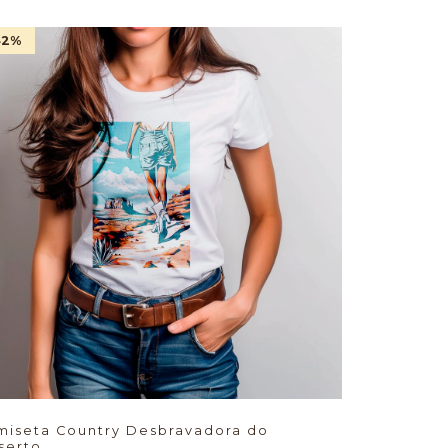
42
%
miseta Country Desbravadora do
serto