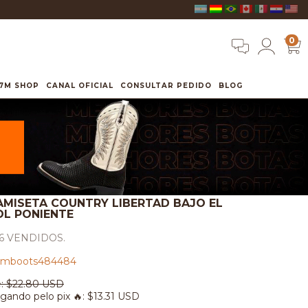
0
7M SHOP
CANAL OFICIAL
CONSULTAR PEDIDO
BLOG
AMISETA COUNTRY LIBERTAD BAJO EL
OL PONIENTE
6 VENDIDOS.
mboots484484
:
$22.80 USD
gando pelo pix 🔥:
$13.31 USD