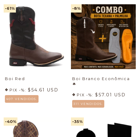
-61
%
-8
%
Boi Red
Boi Branco Econômica
🔥
$54.61 USD
PIX -%:
$57.01 USD
PIX -%:
407 VENDIDOS.
311 VENDIDOS.
-40
%
-35
%