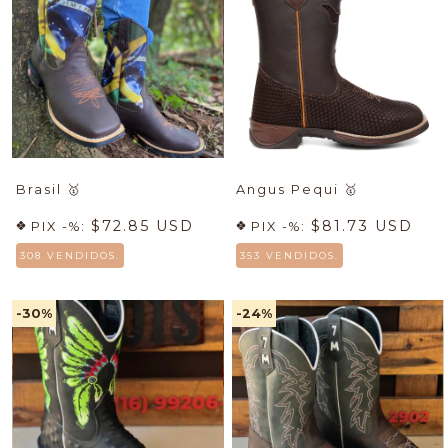
Brasil
🥇
Angus Pequi
🥇
$72.85 USD
$81.73 USD
PIX -%:
PIX -%:
308 VENDIDOS.
353 VENDIDOS.
-30
%
-24
%