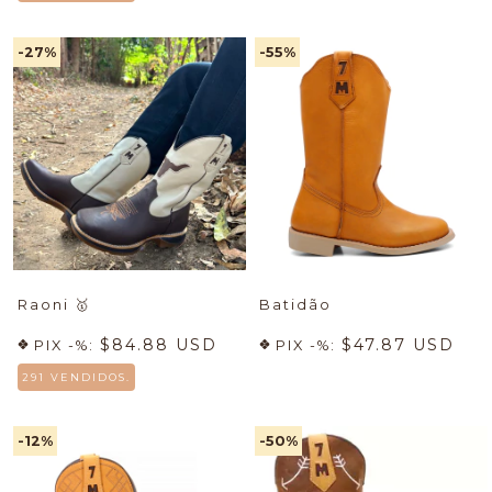
-27
%
-55
%
Raoni
🥇
Batidão
$84.88 USD
$47.87 USD
PIX -%:
PIX -%:
291 VENDIDOS.
-12
%
-50
%