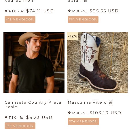
Xadrez Tron
Safari
🥇
$74.11 USD
$95.55 USD
PIX -%:
PIX -%:
413 VENDIDOS.
361 VENDIDOS.
-12
%
Camiseta Country Preta
Masculina Vitelo
🥇
Basic
$103.10 USD
PIX -%:
$6.23 USD
PIX -%:
374 VENDIDOS.
536 VENDIDOS.