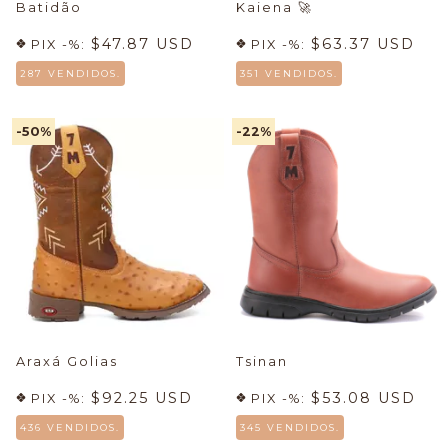
Batidão
Kaiena
🚀
$47.87 USD
$63.37 USD
PIX -%:
PIX -%:
287 VENDIDOS.
351 VENDIDOS.
-50
%
-22
%
Araxá Golias
Tsinan
$92.25 USD
$53.08 USD
PIX -%:
PIX -%:
436 VENDIDOS.
345 VENDIDOS.