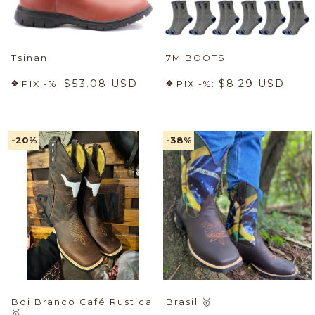
Tsinan
7M BOOTS
$53.08 USD
$8.29 USD
PIX -%:
PIX -%:
-20
%
-38
%
Boi Branco Café Rustica
Brasil
🥇
🥇