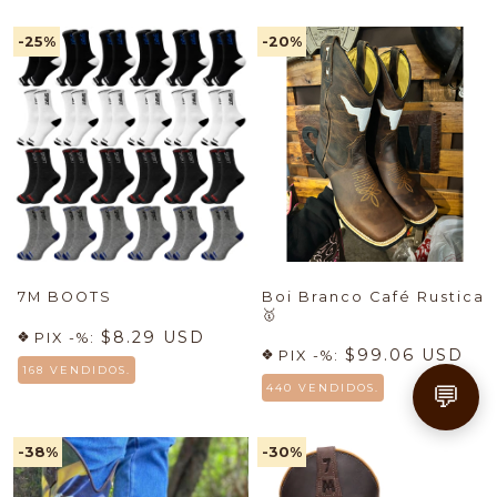
-25
%
-20
%
7M BOOTS
Boi Branco Café Rustica
🥇
$8.29 USD
PIX -%:
$99.06 USD
PIX -%:
168 VENDIDOS.
💬
440 VENDIDOS.
-38
%
-30
%