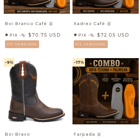
Boi Branco Café
🥇
Xadrez Café
🥇
$70.75 USD
$72.05 USD
PIX -%:
PIX -%:
257 VENDIDOS.
372 VENDIDOS.
-9
%
-17
%
Boi Bravo
Farpada
🥇