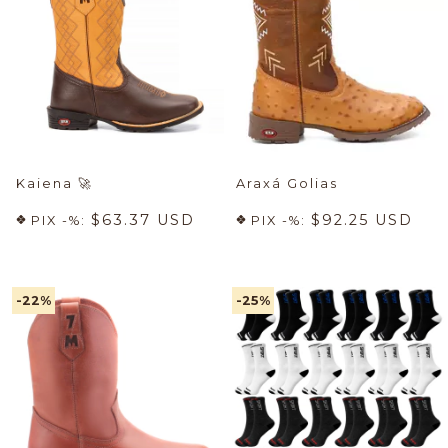
Kaiena
🚀
Araxá Golias
$63.37 USD
$92.25 USD
PIX -%:
PIX -%:
-22
%
-25
%