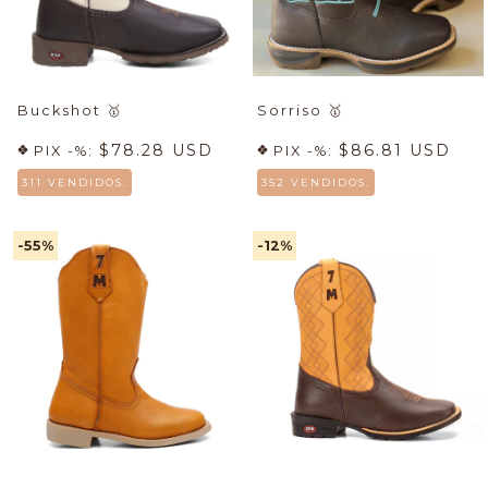
Buckshot
🥇
Sorriso
🥇
$78.28 USD
$86.81 USD
PIX -%:
PIX -%:
311 VENDIDOS.
352 VENDIDOS.
-55
%
-12
%