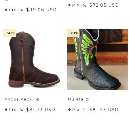
$72.85 USD
PIX -%:
$99.06 USD
PIX -%:
-30
%
-30
%
Angus Pequi
🥇
Mulata
🥇
$81.73 USD
$81.43 USD
PIX -%:
PIX -%: