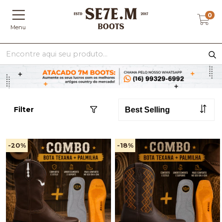
0
Menu
Filter
-20
%
-18
%