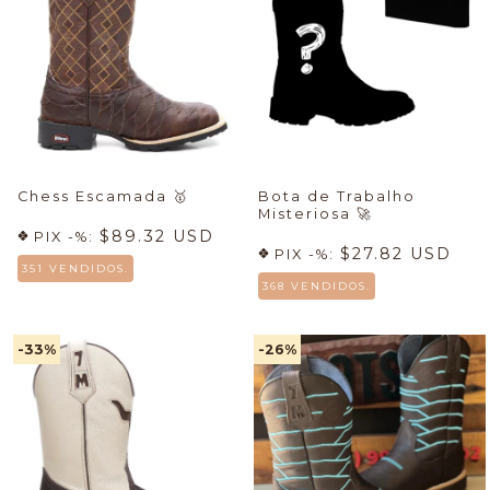
Chess Escamada
🥇
Bota de Trabalho
Misteriosa
🚀
$89.32 USD
PIX -%:
$27.82 USD
PIX -%:
351 VENDIDOS.
368 VENDIDOS.
-33
%
-26
%