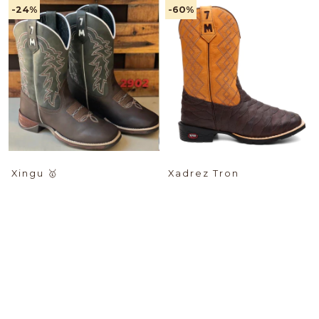
-24
%
-60
%
Xingu
🥇
Xadrez Tron
$89.04 USD
$74.11 USD
PIX -%:
PIX -%:
-18
%