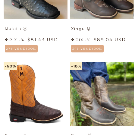
Mulata
🥇
Xingu
🥇
$81.43 USD
$89.04 USD
PIX -%:
PIX -%:
278 VENDIDOS.
345 VENDIDOS.
-60
%
-18
%