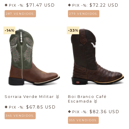
$71.47 USD
$72.22 USD
PIX -%:
PIX -%:
287 VENDIDOS.
279 VENDIDOS.
-14
%
-33
%
Sorraia Verde Militar
🥇
Boi Branco Café
Escamada
🥇
$67.85 USD
PIX -%:
$82.36 USD
PIX -%:
345 VENDIDOS.
355 VENDIDOS.