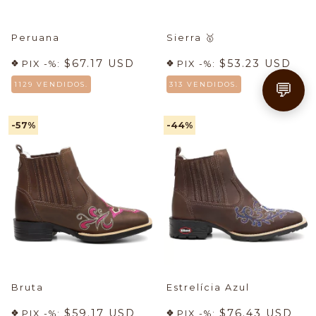
Peruana
Sierra
🥇
$67.17 USD
$53.23 USD
PIX -%:
PIX -%:
💬
1129 VENDIDOS.
313 VENDIDOS.
-57
%
-44
%
Bruta
Estrelícia Azul
$59.17 USD
$76.43 USD
PIX -%:
PIX -%: