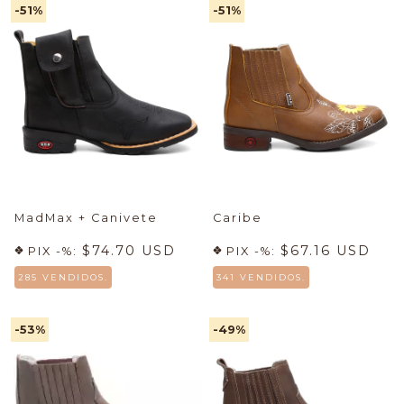
-51
%
-51
%
MadMax + Canivete
Caribe
$74.70 USD
$67.16 USD
PIX -%:
PIX -%:
285 VENDIDOS.
341 VENDIDOS.
-53
%
-49
%