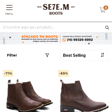
0
Menu
Filter
-71
%
-69
%