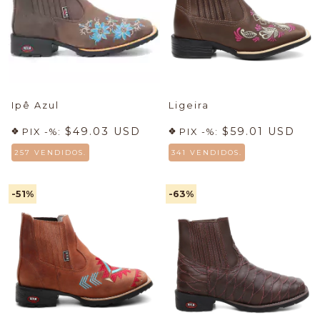
Ipê Azul
Ligeira
$49.03 USD
$59.01 USD
PIX -%:
PIX -%:
257 VENDIDOS.
341 VENDIDOS.
-51
%
-63
%