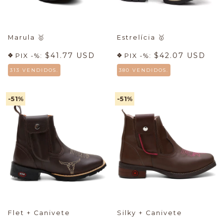
Marula
🥇
Estrelícia
🥇
$41.77 USD
$42.07 USD
PIX -%:
PIX -%:
313 VENDIDOS.
380 VENDIDOS.
-51
%
-51
%
Flet + Canivete
Silky + Canivete