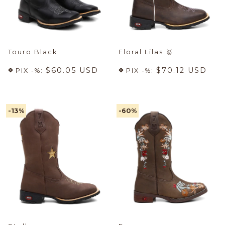
Touro Black
Floral Lilas
🥇
$60.05 USD
$70.12 USD
PIX -%:
PIX -%:
-13
%
-60
%