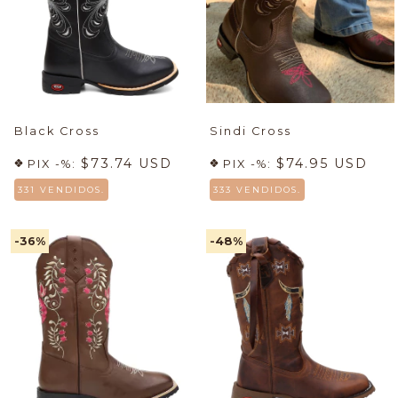
Black Cross
Sindi Cross
$73.74 USD
$74.95 USD
PIX -%:
PIX -%:
331 VENDIDOS.
333 VENDIDOS.
-36
%
-48
%