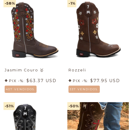
-58
%
-1
%
Jasmim Couro
🥇
Rozzeli
$63.37 USD
$77.95 USD
PIX -%:
PIX -%:
407 VENDIDOS.
337 VENDIDOS.
-51
%
-50
%