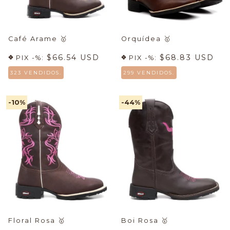
Café Arame
🥇
Orquídea
🥇
$66.54 USD
$68.83 USD
PIX -%:
PIX -%:
323 VENDIDOS.
299 VENDIDOS.
-10
%
-44
%
Floral Rosa
🥇
Boi Rosa
🥇