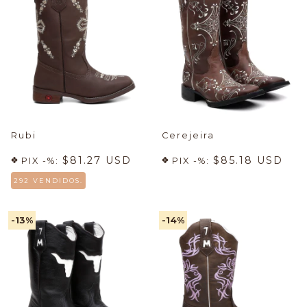
Rubi
Cerejeira
$81.27 USD
$85.18 USD
PIX -%:
PIX -%:
292 VENDIDOS.
-13
%
-14
%