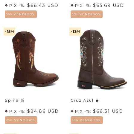
$68.43 USD
$65.69 USD
PIX -%:
PIX -%:
366 VENDIDOS.
301 VENDIDOS.
-15
%
-13
%
Spina
🥇
Cruz Azul
🔥
$84.86 USD
$66.31 USD
PIX -%:
PIX -%:
290 VENDIDOS.
334 VENDIDOS.