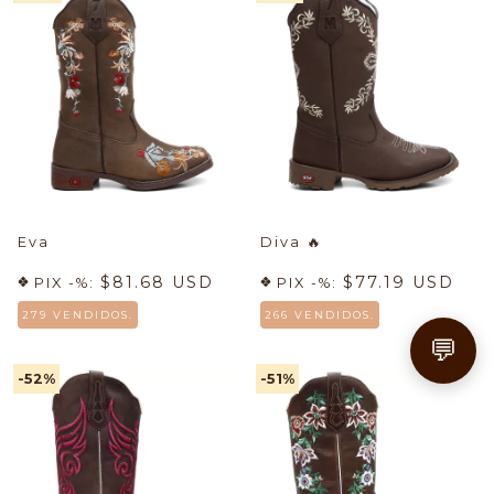
Eva
Diva
🔥
$81.68 USD
$77.19 USD
PIX -%:
PIX -%:
279 VENDIDOS.
266 VENDIDOS.
💬
-52
%
-51
%