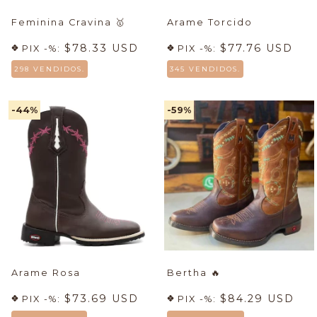
Feminina Cravina
🥇
Arame Torcido
$78.33 USD
$77.76 USD
PIX -%:
PIX -%:
298 VENDIDOS.
345 VENDIDOS.
-44
%
-59
%
Arame Rosa
Bertha
🔥
$73.69 USD
$84.29 USD
PIX -%:
PIX -%: