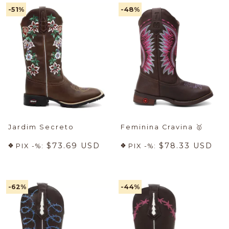
-51
%
-48
%
Jardim Secreto
Feminina Cravina
🥇
$73.69 USD
$78.33 USD
PIX -%:
PIX -%:
-62
%
-44
%