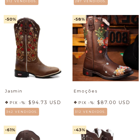
312 VENDIDOS.
287 VENDIDOS.
-50
%
-58
%
Jasmin
Emoções
$94.73 USD
$87.00 USD
PIX -%:
PIX -%:
342 VENDIDOS.
312 VENDIDOS.
-61
%
-43
%