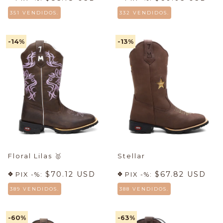
351 VENDIDOS.
332 VENDIDOS.
-14
%
-13
%
Floral Lilas
🥇
Stellar
$70.12 USD
$67.82 USD
PIX -%:
PIX -%:
389 VENDIDOS.
388 VENDIDOS.
-60
%
-63
%