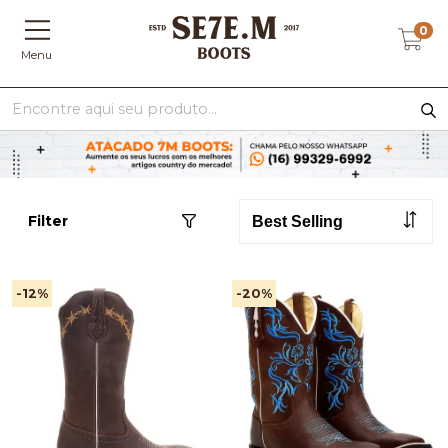
0
Menu
Filter
-12
%
-20
%