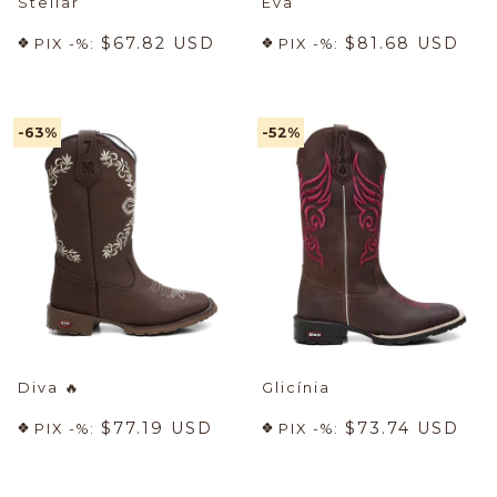
Stellar
Eva
$67.82 USD
$81.68 USD
PIX -%:
PIX -%:
-63
%
-52
%
Diva
🔥
Glicínia
$77.19 USD
$73.74 USD
PIX -%:
PIX -%: