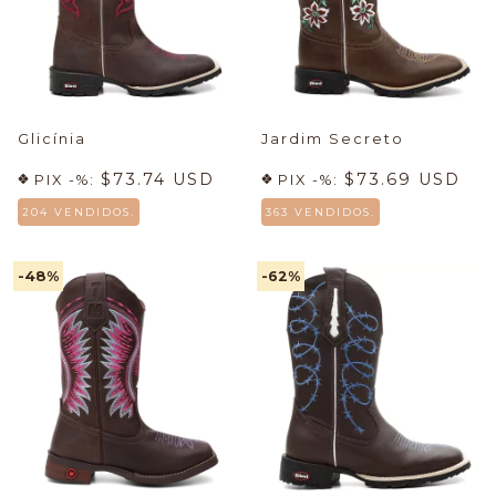
Glicínia
Jardim Secreto
$73.74 USD
$73.69 USD
PIX -%:
PIX -%:
204 VENDIDOS.
363 VENDIDOS.
-48
%
-62
%