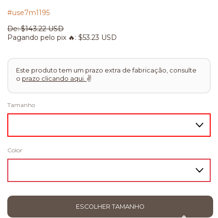
#use7m1195
De:
$143.22 USD
Pagando pelo pix 🔥:
$53.23 USD
Este produto tem um prazo extra de fabricação, consulte
o
prazo clicando aqui.
✌
Tamanho
Color