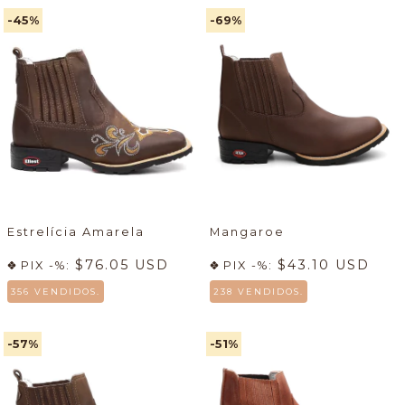
-45
%
-69
%
Estrelícia Amarela
Mangaroe
$76.05 USD
$43.10 USD
PIX -%:
PIX -%:
356 VENDIDOS.
238 VENDIDOS.
-57
%
-51
%