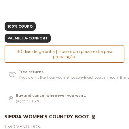
100% COURO
PALMILHA-CONFORT
30 dias de garantia | Possui um prazo extra para
preparação.
Free returns!
If you didn´t like it our you are not convinced, you can return it an
Buy and cancel whenever you want.
(16) 99311-6326
SIERRA WOMEN'S COUNTRY BOOT 🥇
11540 VENDIDOS.