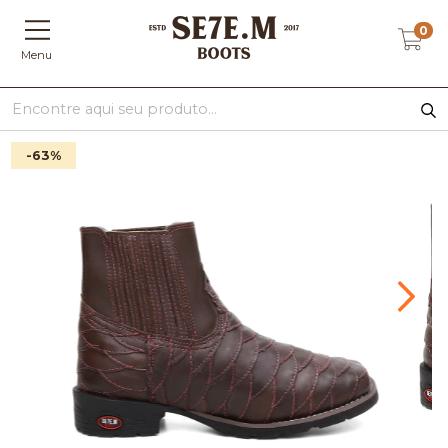
0
Menu
-63
%