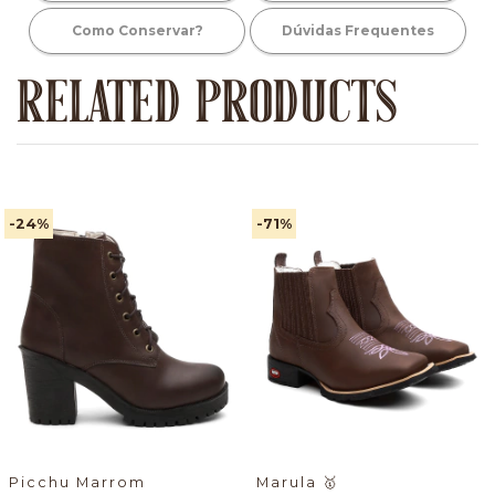
Como Conservar?
Dúvidas Frequentes
RELATED PRODUCTS
-24
%
-71
%
Picchu Marrom
Marula
🥇