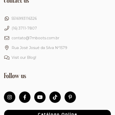
Contact us
5516993116326
(16) 3711-7807
contato@7mboots.com.br
Rua José Josué da Silva Nº1579
Visit our Blog!
Follow us
Catálogo Online