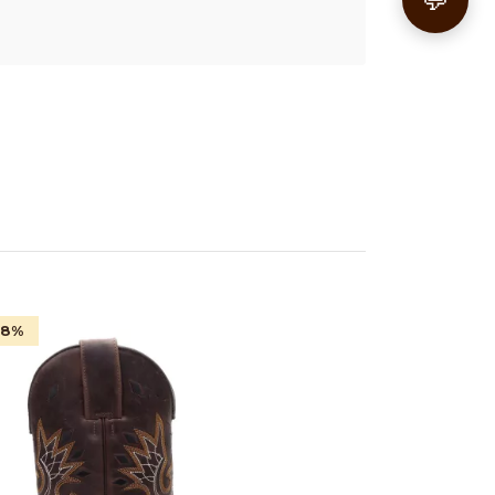
💬
48
%