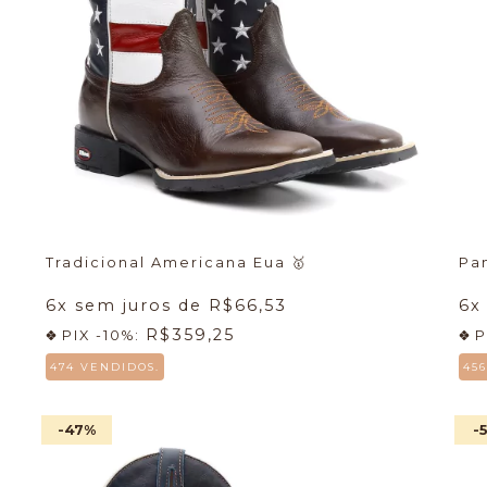
Tradicional Americana Eua
🥇
Pa
6
x sem juros de
R$66,53
6
x
R$359,25
PIX -10%:
P
474 VENDIDOS.
45
-47
%
-