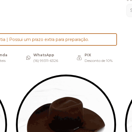
tia | Possui um prazo extra para preparação.
enda
WhatsApp
PIX
teis
(16) 99311-6326
Desconto de 10%