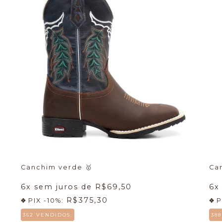
Canchim verde
🥇
Ca
6
x sem juros de
R$69,50
6
x
R$375,30
PIX -10%:
P
362 VENDIDOS.
38