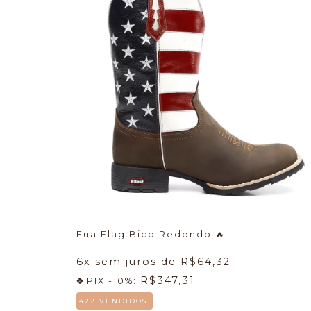
Eua Flag Bico Redondo
🔥
6
x sem juros de
R$64,32
R$347,31
PIX -10%:
422 VENDIDOS.