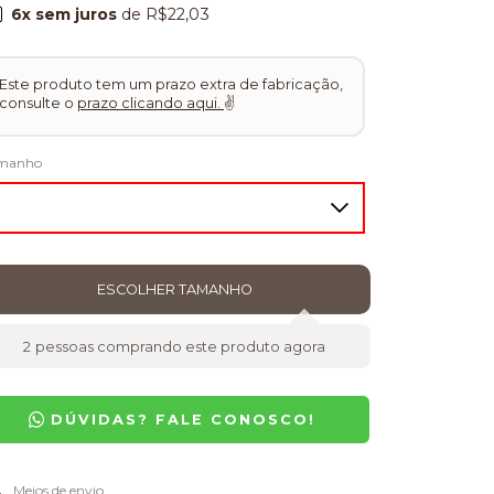
6
x sem juros
de
R$22,03
Este produto tem um prazo extra de fabricação,
consulte o
prazo clicando aqui.
✌
manho
2
pessoas comprando este produto agora
DÚVIDAS? FALE CONOSCO!
regas para o CEP:
Meios de envio
ALTERAR CEP