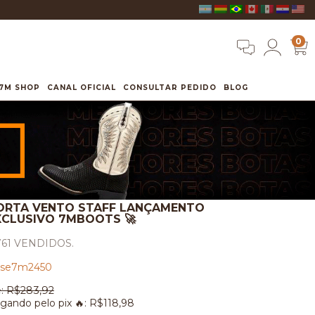
0
7M SHOP
CANAL OFICIAL
CONSULTAR PEDIDO
BLOG
ORTA VENTO STAFF LANÇAMENTO
XCLUSIVO 7MBOOTS 🚀
761 VENDIDOS.
se7m2450
:
R$283,92
gando pelo pix 🔥:
R$118,98