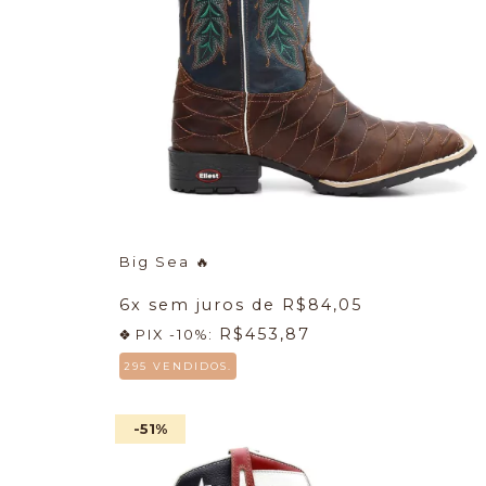
Big Sea
🔥
6
x sem juros de
R$84,05
R$453,87
PIX -10%:
295 VENDIDOS.
-51
%