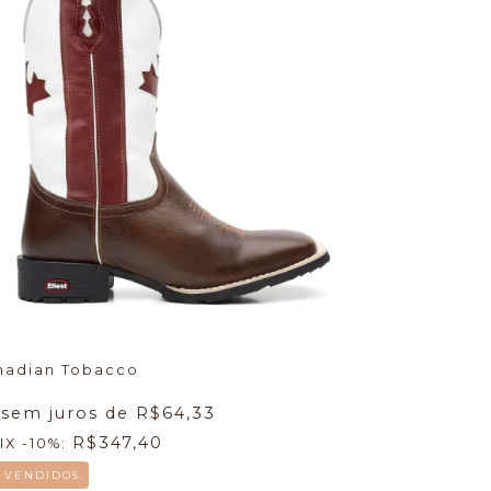
nadian Tobacco
 sem juros de
R$64,33
R$347,40
IX -10%:
8 VENDIDOS.