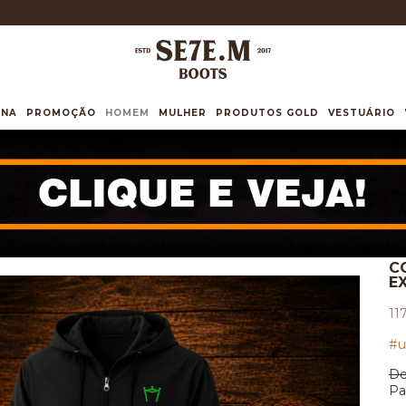
INA
PROMOÇÃO
HOMEM
MULHER
PRODUTOS GOLD
VESTUÁRIO
C
E
11
#u
De
Pa