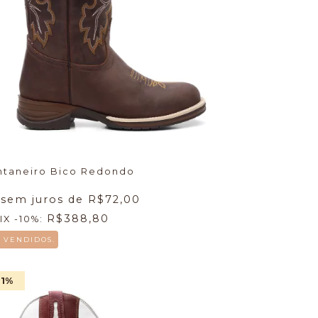
ntaneiro Bico Redondo
 sem juros de
R$72,00
R$388,80
IX -10%:
6 VENDIDOS.
51
%