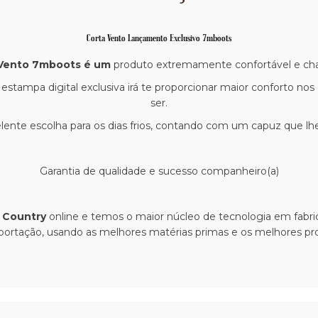
Corta Vento Lançamento Exclusivo 7mboots
Vento 7mboots é um
produto extremamente confortável e ch
ampa digital exclusiva irá te proporcionar maior conforto nos di
ser.
ente escolha para os dias frios, contando com um capuz que lhe g
Garantia de qualidade e sucesso companheiro(a)
 Country
online e temos o maior núcleo de tecnologia em fabric
xportação, usando as melhores matérias primas e os melhores pro