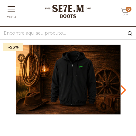
0
Menu
-53
%