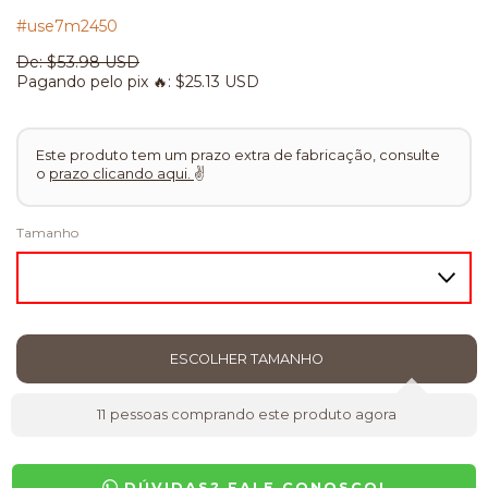
#use7m2450
De:
$53.98 USD
Pagando pelo pix 🔥:
$25.13 USD
Este produto tem um prazo extra de fabricação, consulte
o
prazo clicando aqui.
✌
Tamanho
11
pessoas comprando este produto agora
DÚVIDAS? FALE CONOSCO!