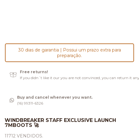
30 dias de garantia | Possui um prazo extra para
preparação.
Free returns!
If you didn´t like it our you are not convinced, you can return it an
Buy and cancel whenever you want.
(16) 99311-6326
WINDBREAKER STAFF EXCLUSIVE LAUNCH
7MBOOTS 🚀
11712 VENDIDOS.