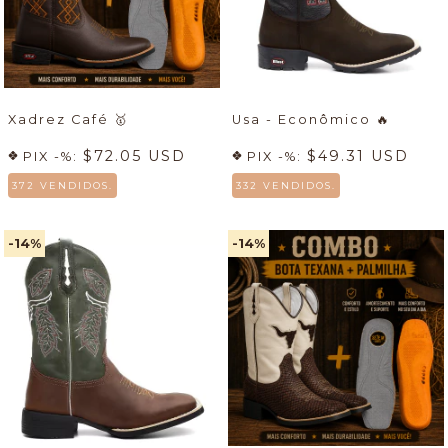
Xadrez Café
🥇
Usa - Econômico
🔥
$72.05 USD
$49.31 USD
PIX -%:
PIX -%:
372 VENDIDOS.
332 VENDIDOS.
-14
%
-14
%