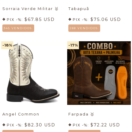
Sorraia Verde Militar
🥇
Tabapuã
$67.85 USD
$75.06 USD
PIX -%:
PIX -%:
345 VENDIDOS.
288 VENDIDOS.
-18
%
-17
%
Angel Common
Farpada
🥇
$82.30 USD
$72.22 USD
PIX -%:
PIX -%: