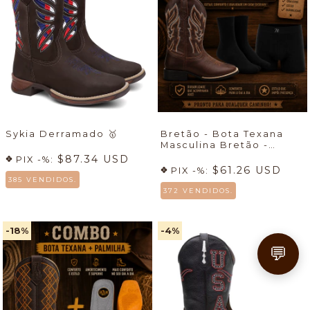
Sykia Derramado
🥇
Bretão - Bota Texana
Masculina Bretão -
Econômico + Meia +
$87.34 USD
PIX -%:
Cueca
🔥
$61.26 USD
PIX -%:
385 VENDIDOS.
372 VENDIDOS.
-18
%
-4
%
💬