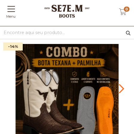
0
Menu
-14
%