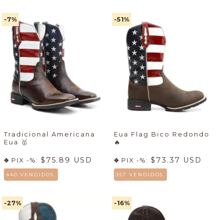
-7
%
-51
%
Tradicional Americana
Eua Flag Bico Redondo
Eua
🥇
🔥
$75.89 USD
$73.37 USD
PIX -%:
PIX -%:
440 VENDIDOS.
357 VENDIDOS.
-27
%
-16
%