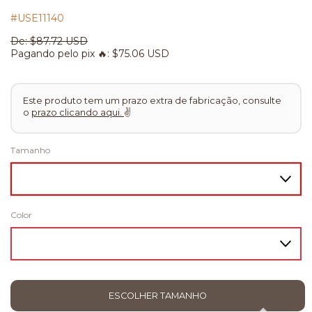
#USE11140
De:
$87.72 USD
Pagando pelo pix 🔥:
$75.06 USD
Este produto tem um prazo extra de fabricação, consulte
o
prazo clicando aqui.
✌
Tamanho
Color