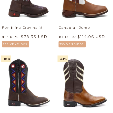
Feminina Cravina
🥇
Canadian Jump
$78.33 USD
$114.06 USD
PIX -%:
PIX -%:
298 VENDIDOS.
350 VENDIDOS.
-18
%
-41
%