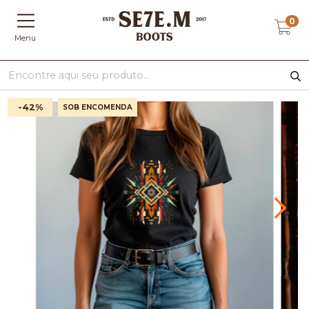
0
Menu
-42
%
SOB ENCOMENDA