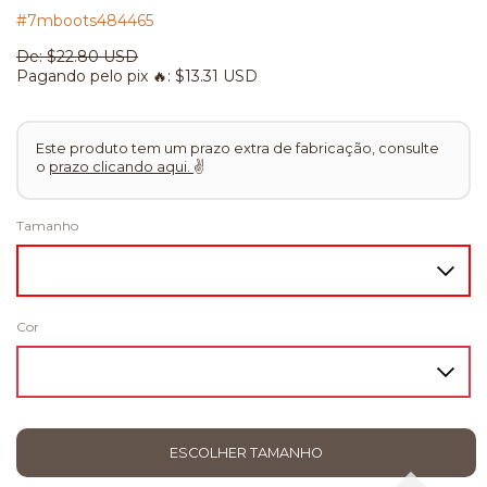
#7mboots484465
De:
$22.80 USD
Pagando pelo pix 🔥:
$13.31 USD
Este produto tem um prazo extra de fabricação, consulte
o
prazo clicando aqui.
✌
Tamanho
Cor