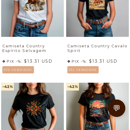
Camiseta Country
Camiseta Country Cavalo
Espírito Selvagem
Spirit
$13.31 USD
$13.31 USD
PIX -%:
PIX -%:
370 VENDIDOS.
332 VENDIDOS.
-42
%
-42
%
💬