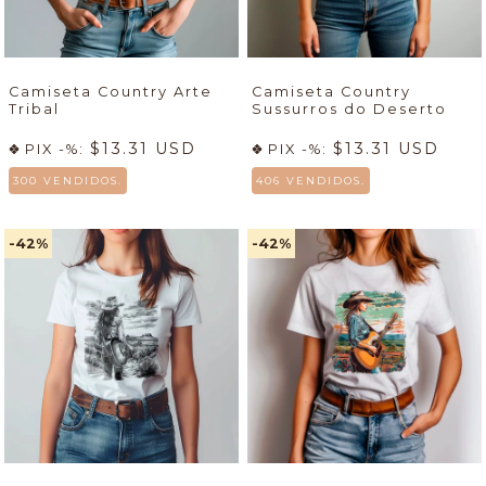
Camiseta Country Arte
Camiseta Country
Tribal
Sussurros do Deserto
$13.31 USD
$13.31 USD
PIX -%:
PIX -%:
300 VENDIDOS.
406 VENDIDOS.
-42
%
-42
%