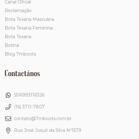
Canal Oficial
Reclamação
Bota Texana Masculina
Bota Texana Feminina
Bota Texana
Botina
Blog 7mboots
Contactános
5516993116326
(16) 3711-7807
contato@7mboots.com.br
Rua José Josué da Silva Nº1579