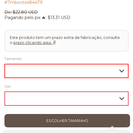
#7mboots484479
De:
$22.80 USD
Pagando pelo pix 🔥:
$13.31 USD
Este produto tem um prazo extra de fabricação, consulte
o
prazo clicando aqui.
✌
Tamanho
Cor