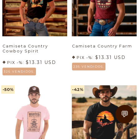
Camiseta Country
Camiseta Country Farm
Cowboy Spirit
$13.31 USD
PIX -%:
$13.31 USD
PIX -%:
236 VENDIDOS.
326 VENDIDOS.
-50
%
-42
%
💬