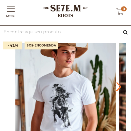
0
Menu
-42
%
SOB ENCOMENDA