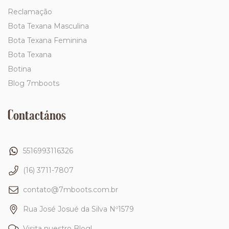
Reclamação
Bota Texana Masculina
Bota Texana Feminina
Bota Texana
Botina
Blog 7mboots
Contactános
5516993116326
(16) 3711-7807
contato@7mboots.com.br
Rua José Josué da Silva Nº1579
Visita nuestro Blog!