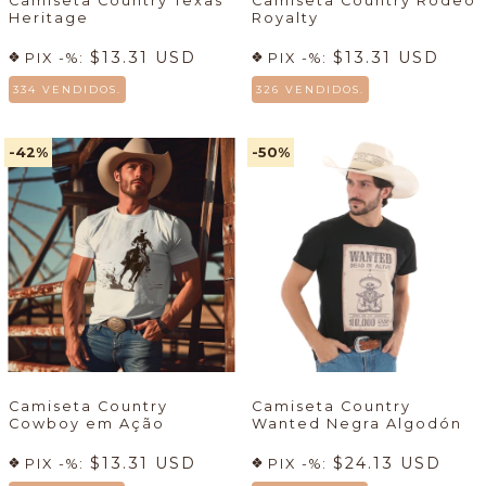
Camiseta Country Texas
Camiseta Country Rodeo
Heritage
Royalty
$13.31 USD
$13.31 USD
PIX -%:
PIX -%:
334 VENDIDOS.
326 VENDIDOS.
-42
%
-50
%
Camiseta Country
Camiseta Country
Cowboy em Ação
Wanted Negra Algodón
$13.31 USD
$24.13 USD
PIX -%:
PIX -%: