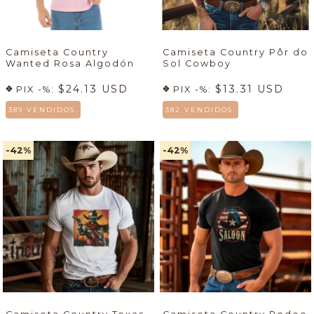
Camiseta Country
Camiseta Country Pôr do
Wanted Rosa Algodón
Sol Cowboy
$24.13 USD
$13.31 USD
PIX -%:
PIX -%:
389 VENDIDOS.
382 VENDIDOS.
-42
%
-42
%