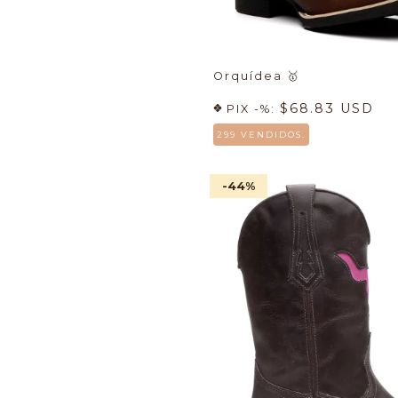
Orquídea
🥇
$68.83 USD
PIX -%:
299 VENDIDOS.
-44
%