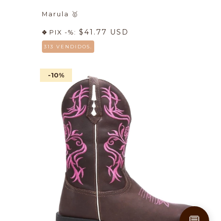
Marula
🥇
$41.77 USD
PIX -%:
313 VENDIDOS.
-10
%
💬