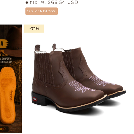
$66.54 USD
PIX -%:
323 VENDIDOS.
-71
%