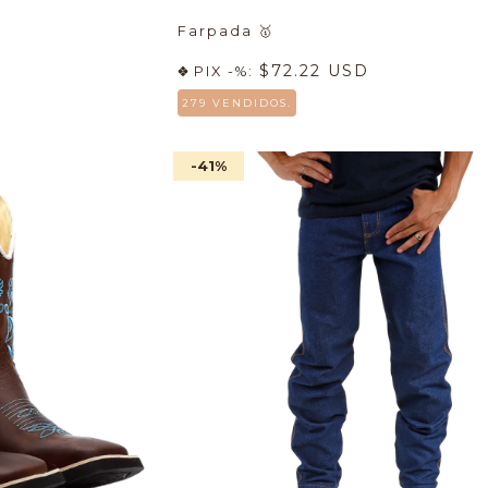
Farpada
🥇
$72.22 USD
PIX -%:
279 VENDIDOS.
-41
%