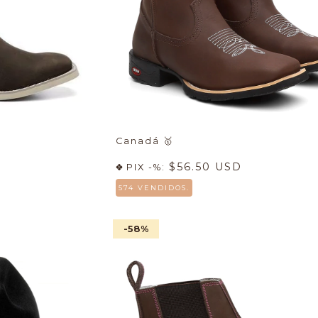
Canadá
🥇
$56.50 USD
PIX -%:
574 VENDIDOS.
-58
%