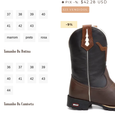
$42.28 USD
PIX -%:
323 VENDIDOS.
37
38
39
40
-9
%
41
42
43
marrom
preto
rosa
Tamanho Da Botina
36
37
38
39
40
41
42
43
44
Tamanho Da Camiseta