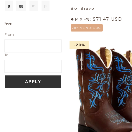
g
gg
m
p
Boi Bravo
$71.47 USD
PIX -%:
Price
287 VENDIDOS.
From
-20
%
To
APPLY