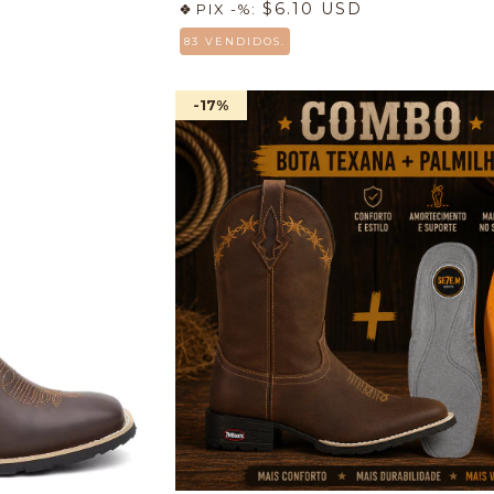
$6.10 USD
PIX -%:
83 VENDIDOS.
-17
%