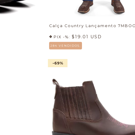
Calça Country Lançamento 7MBO
$19.01 USD
PIX -%:
284 VENDIDOS.
-69
%