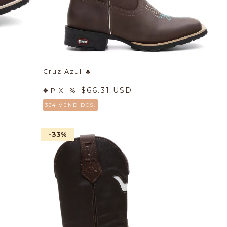
Cruz Azul
🔥
$66.31 USD
PIX -%:
334 VENDIDOS.
-33
%