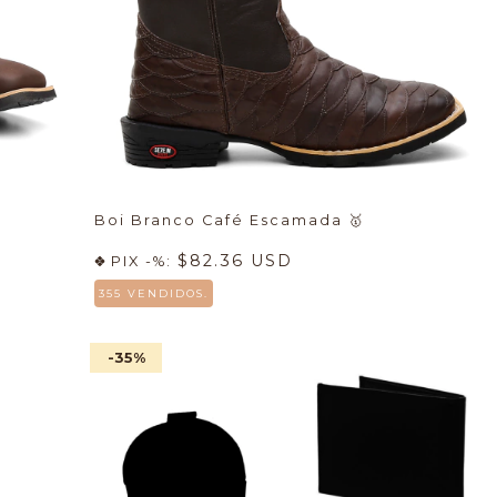
Boi Branco Café Escamada
🥇
$82.36 USD
PIX -%:
355 VENDIDOS.
-35
%