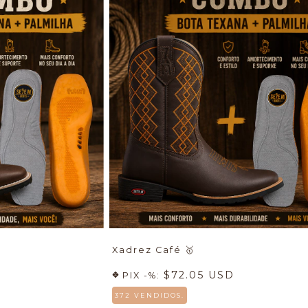
Xadrez Café
🥇
$72.05 USD
PIX -%:
372 VENDIDOS.