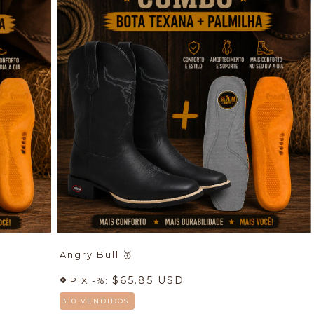
Angry Bull
🥇
$65.85 USD
PIX -%:
310 VENDIDOS.