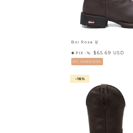
Boi Rosa
🥇
$65.69 USD
PIX -%:
301 VENDIDOS.
-16
%