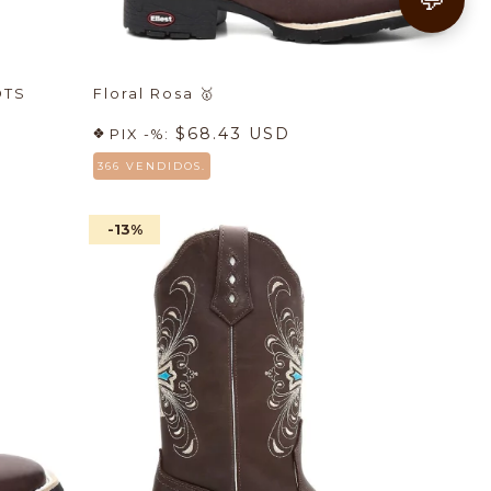
OTS
Floral Rosa
🥇
$68.43 USD
PIX -%:
366 VENDIDOS.
-13
%