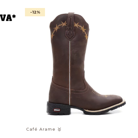
-12
%
Café Arame
🥇