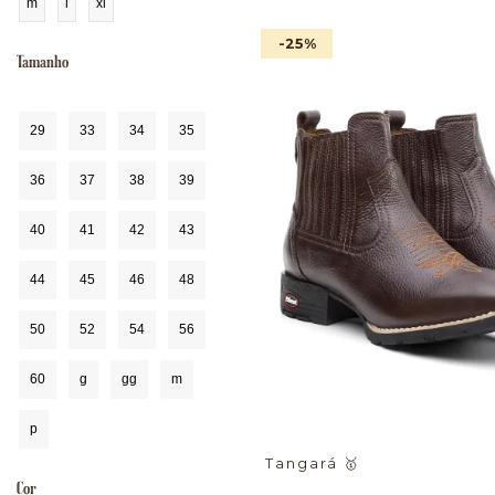
m
l
xl
-25
%
Tamanho
29
33
34
35
36
37
38
39
40
41
42
43
44
45
46
48
50
52
54
56
60
g
gg
m
p
Tangará
🥇
Cor