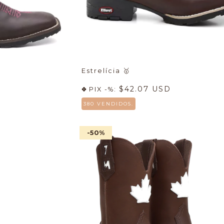
Estrelícia
🥇
$42.07 USD
PIX -%:
380 VENDIDOS.
-50
%