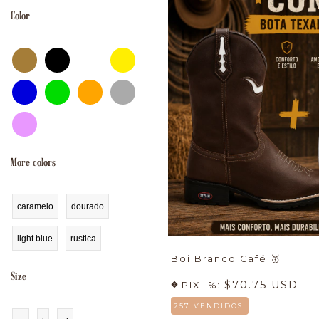
Color
More colors
caramelo
dourado
light blue
rustica
Boi Branco Café
🥇
Size
$70.75 USD
PIX -%:
257 VENDIDOS.