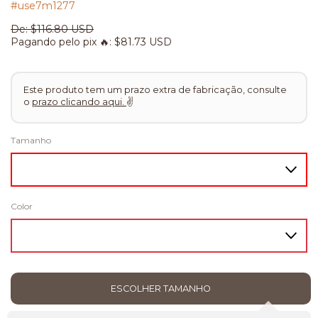
#use7m1277
De:
$116.80 USD
Pagando pelo pix 🔥:
$81.73 USD
Este produto tem um prazo extra de fabricação, consulte
o
prazo clicando aqui.
✌
Tamanho
Color