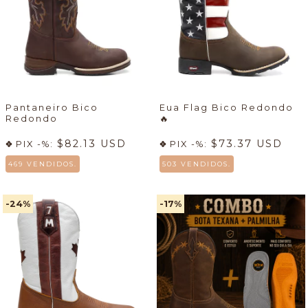
Pantaneiro Bico
Eua Flag Bico Redondo
Redondo
🔥
$82.13 USD
$73.37 USD
PIX -%:
PIX -%:
469 VENDIDOS.
503 VENDIDOS.
-24
%
-17
%