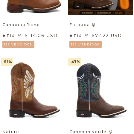
Canadian Jump
Farpada
🥇
$114.06 USD
$72.22 USD
PIX -%:
PIX -%:
359 VENDIDOS.
352 VENDIDOS.
-51
%
-47
%
Nature
Canchim verde
🥇