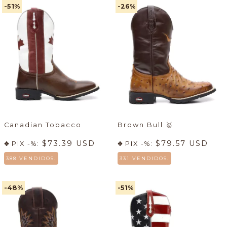
-51
%
-26
%
Canadian Tobacco
Brown Bull
🥇
$73.39 USD
$79.57 USD
PIX -%:
PIX -%:
388 VENDIDOS.
331 VENDIDOS.
-48
%
-51
%