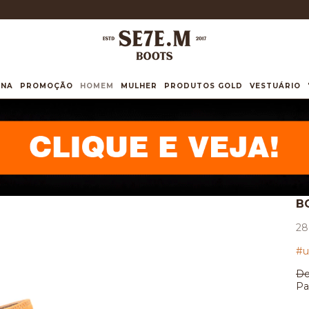
INA
PROMOÇÃO
HOMEM
MULHER
PRODUTOS GOLD
VESTUÁRIO
B
28
#u
De
Pa