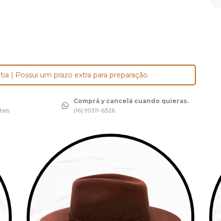
tia | Possui um prazo extra para preparação.
Comprá y cancelá cuando quieras.
teis
(16) 99311-6326