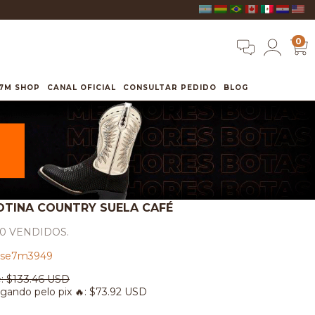
0
7M SHOP
CANAL OFICIAL
CONSULTAR PEDIDO
BLOG
OTINA COUNTRY SUELA CAFÉ
0 VENDIDOS.
se7m3949
:
$133.46 USD
gando pelo pix 🔥:
$73.92 USD