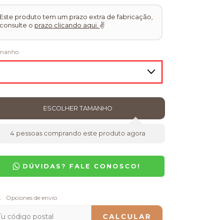
Este produto tem um prazo extra de fabricação,
consulte o
prazo clicando aqui.
✌
manho
4
pessoas comprando este produto agora
DÚVIDAS? FALE CONOSCO!
regas para el CP:
Opciones de envío
CAMBIAR CP
CALCULAR