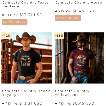
Camiseta Country Texas
Camiseta Country Horse
Heritage
$8.45 USD
PIX -%:
$13.31 USD
PIX -%:
248 VENDIDOS.
334 VENDIDOS.
-42
%
-63
%
Camiseta Country Rodeo
Camiseta Country
Royalty
Yellowstone
$13.31 USD
$8.45 USD
PIX -%:
PIX -%: