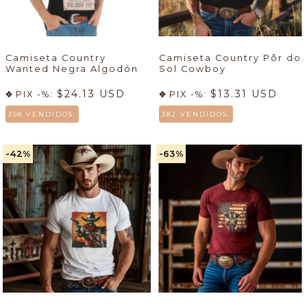
Camiseta Country
Camiseta Country Pôr do
Wanted Negra Algodón
Sol Cowboy
$24.13 USD
$13.31 USD
PIX -%:
PIX -%:
398 VENDIDOS.
382 VENDIDOS.
-42
%
-63
%