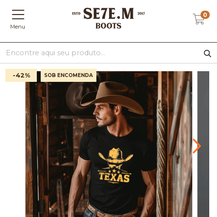
0
Menu
-42
%
SOB ENCOMENDA