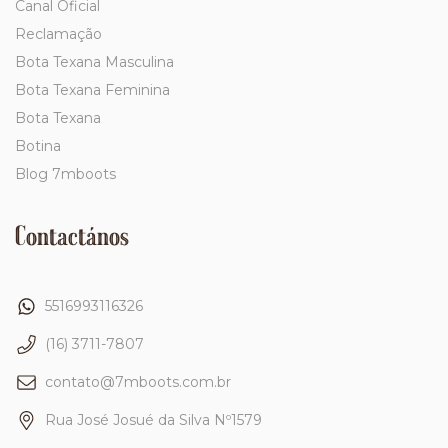
Canal Oficial
Reclamação
Bota Texana Masculina
Bota Texana Feminina
Bota Texana
Botina
Blog 7mboots
Contactános
5516993116326
(16) 3711-7807
contato@7mboots.com.br
Rua José Josué da Silva Nº1579