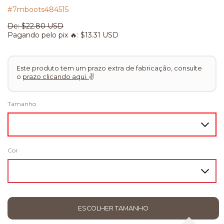
#7mboots484515
De:
$22.80 USD
Pagando pelo pix 🔥:
$13.31 USD
Este produto tem um prazo extra de fabricação, consulte
o
prazo clicando aqui.
✌
Tamanho
Cor