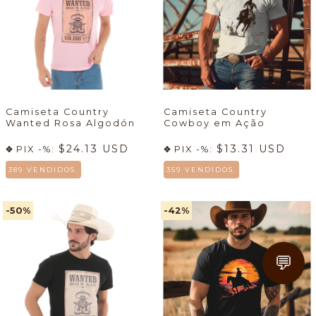
Camiseta Country
Camiseta Country
Wanted Rosa Algodón
Cowboy em Ação
$24.13 USD
$13.31 USD
PIX -%:
PIX -%:
389 VENDIDOS.
359 VENDIDOS.
-50
%
-42
%
💬