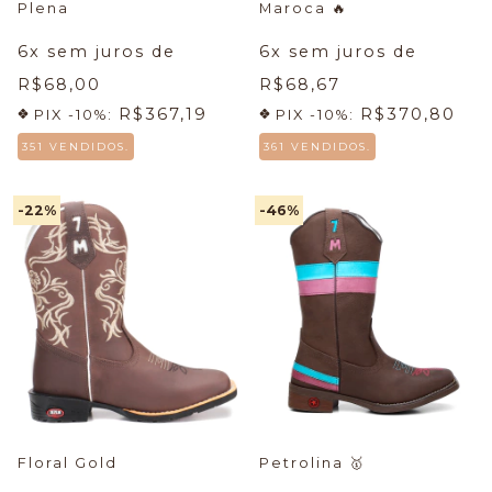
Plena
Maroca
🔥
6
x sem juros de
6
x sem juros de
R$68,00
R$68,67
R$367,19
R$370,80
PIX -10%:
PIX -10%:
351 VENDIDOS.
361 VENDIDOS.
-22
%
-46
%
Floral Gold
Petrolina
🥇