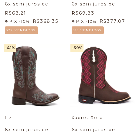
6
x sem juros de
6
x sem juros de
R$68,21
R$69,83
R$368,35
R$377,07
PIX -10%:
PIX -10%:
327 VENDIDOS.
319 VENDIDOS.
-41
%
-39
%
Liz
Xadrez Rosa
6
x sem juros de
6
x sem juros de