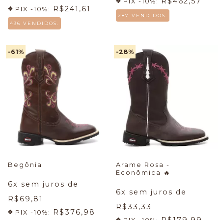
R$462,57
PIX -10%:
R$241,61
PIX -10%:
287 VENDIDOS.
436 VENDIDOS.
-61
%
-28
%
Begônia
Arame Rosa -
Econômica
🔥
6
x sem juros de
6
x sem juros de
R$69,81
R$33,33
R$376,98
PIX -10%:
R$179,99