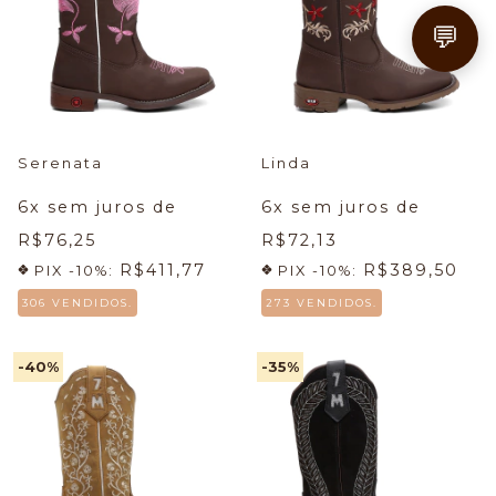
💬
Serenata
Linda
6
x sem juros de
6
x sem juros de
R$76,25
R$72,13
R$411,77
R$389,50
PIX -10%:
PIX -10%:
306 VENDIDOS.
273 VENDIDOS.
-40
%
-35
%