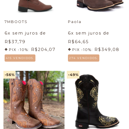
7MBOOTS
Paola
6
x sem juros de
6
x sem juros de
R$37,79
R$64,65
R$204,07
R$349,08
PIX -10%:
PIX -10%:
415 VENDIDOS.
274 VENDIDOS.
-56
%
-49
%