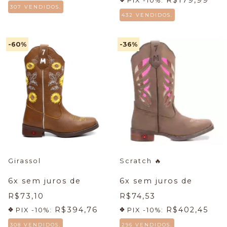
PIX -10%:
307 VENDIDOS.
432 VENDIDOS.
-60
%
-36
%
Girassol
Scratch
🔥
6
x sem juros de
6
x sem juros de
R$73,10
R$74,53
R$394,76
R$402,45
PIX -10%:
PIX -10%:
308 VENDIDOS.
296 VENDIDOS.