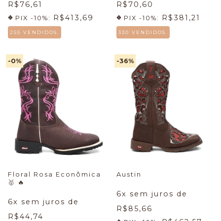
R$76,61
R$70,60
R$413,69
R$381,21
PIX -10%:
PIX -10%:
255 VENDIDOS.
330 VENDIDOS.
-0
%
-36
%
Floral Rosa Econômica
Austin
🥇 🔥
6
x sem juros de
6
x sem juros de
R$85,66
R$44,74