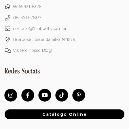
5516993116326
(16) 3711-7807
contato@7mboots.com.br
Rua José Josué da Silva Nº1579
Visite o nosso Blog!
Redes Sociais
Catálogo Online