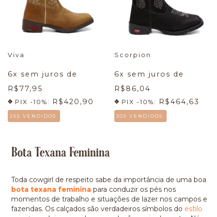
Viva
Scorpion
6
x sem juros de
6
x sem juros de
R$77,95
R$86,04
R$420,90
R$464,63
PIX -10%:
PIX -10%:
265 VENDIDOS.
309 VENDIDOS.
Bota Texana Feminina
Toda cowgirl de respeito sabe da importância de uma boa
bota texana feminina
para conduzir os pés nos
momentos de trabalho e situações de lazer nos campos e
fazendas. Os calçados são verdadeiros símbolos do
estilo