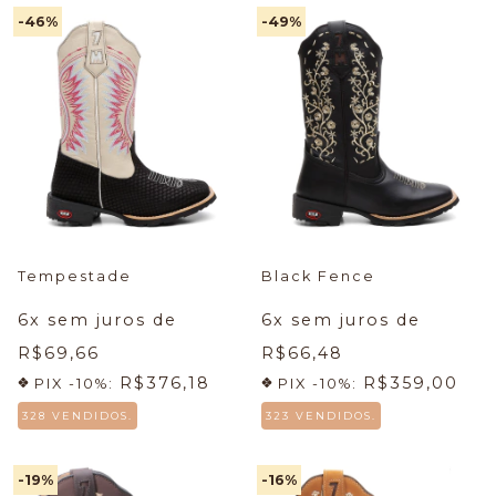
-46
%
-49
%
Tempestade
Black Fence
6
x sem juros de
6
x sem juros de
R$69,66
R$66,48
R$376,18
R$359,00
PIX -10%:
PIX -10%:
328 VENDIDOS.
323 VENDIDOS.
-19
%
-16
%