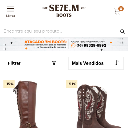
0
Menu
Filtrar
-15
%
-51
%