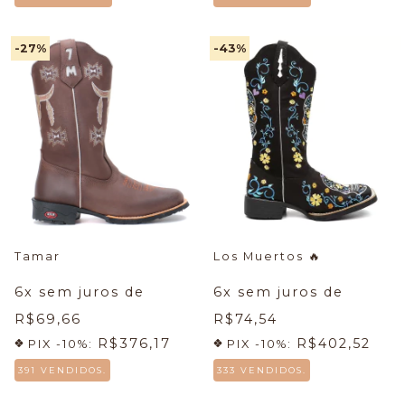
-27
%
-43
%
Tamar
Los Muertos
🔥
6
x sem juros de
6
x sem juros de
R$69,66
R$74,54
R$376,17
R$402,52
PIX -10%:
PIX -10%:
391 VENDIDOS.
333 VENDIDOS.