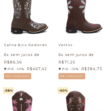
Salina Bico Redondo
Ventos
6
x sem juros de
6
x sem juros de
R$86,56
R$71,25
R$467,42
R$384,73
PIX -10%:
PIX -10%:
400 VENDIDOS.
288 VENDIDOS.
-58
%
-60
%