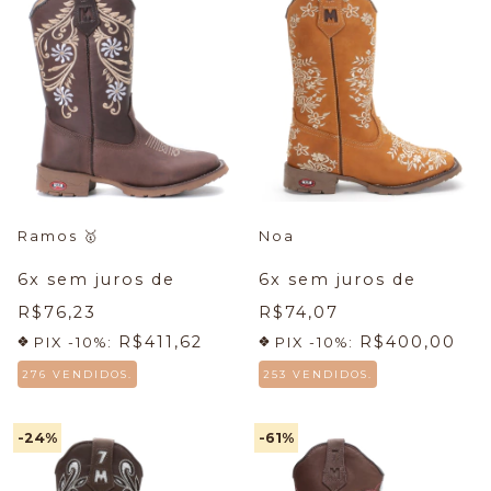
Ramos
🥇
Noa
6
x sem juros de
6
x sem juros de
R$76,23
R$74,07
R$411,62
R$400,00
PIX -10%:
PIX -10%:
276 VENDIDOS.
253 VENDIDOS.
-24
%
-61
%