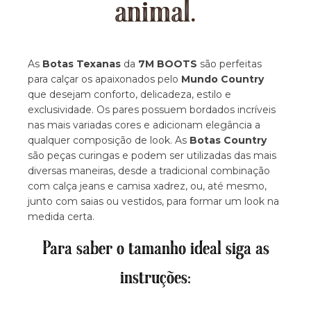
animal.
As
Botas Texanas
da
7M BOOTS
são perfeitas
para calçar os apaixonados pelo
Mundo Country
que desejam conforto, delicadeza, estilo e
exclusividade. Os pares possuem bordados incríveis
nas mais variadas cores e adicionam elegância a
qualquer composição de look. As
Botas Country
são peças curingas e podem ser utilizadas das mais
diversas maneiras, desde a tradicional combinação
com calça jeans e camisa xadrez, ou, até mesmo,
junto com saias ou vestidos, para formar um look na
medida certa.
Para saber o tamanho ideal siga as
instruções: