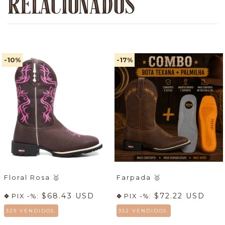
RELACIONADOS
-10
%
-17
%
Floral Rosa
🥇
Farpada
🥇
$68.43 USD
$72.22 USD
PIX -%:
PIX -%:
329 VENDIDOS.
352 VENDIDOS.