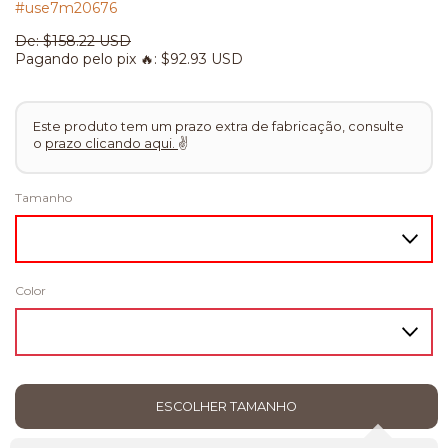
#use7m20676
De:
$158.22 USD
Pagando pelo pix 🔥:
$92.93 USD
Este produto tem um prazo extra de fabricação, consulte
o
prazo clicando aqui.
✌
Tamanho
Color