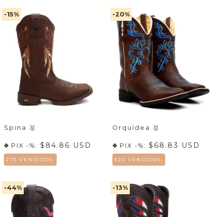
-15
%
-20
%
Spina
🥇
Orquídea
🥇
$84.86 USD
$68.83 USD
PIX -%:
PIX -%:
275 VENDIDOS.
320 VENDIDOS.
-44
%
-13
%