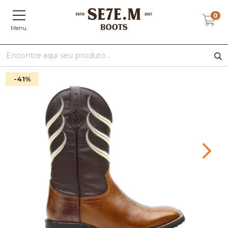
0
Menu
-41
%