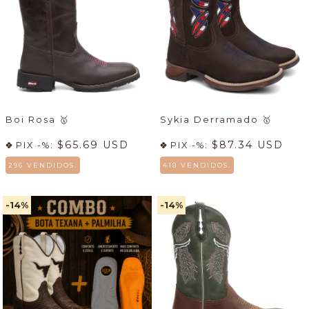
Boi Rosa
🥇
Sykia Derramado
🥇
$65.69 USD
$87.34 USD
PIX -%:
PIX -%:
296 VENDIDOS.
418 VENDIDOS.
-14
%
-14
%