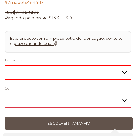
#7mboots484482
De:
$22.80 USD
Pagando pelo pix 🔥:
$13.31 USD
Este produto tem um prazo extra de fabricação, consulte
o
prazo clicando aqui.
✌
Tamanho
Cor