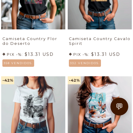
Camiseta Country Flor
Camiseta Country Cavalo
do Deserto
Spirit
$13.31 USD
$13.31 USD
PIX -%:
PIX -%:
358 VENDIDOS.
332 VENDIDOS.
-42
%
-42
%
💬