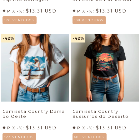
$13.31 USD
$13.31 USD
PIX -%:
PIX -%:
370 VENDIDOS.
398 VENDIDOS.
-42
%
-42
%
Camiseta Country Dama
Camiseta Country
do Oeste
Sussurros do Deserto
$13.31 USD
$13.31 USD
PIX -%:
PIX -%:
323 VENDIDOS.
406 VENDIDOS.