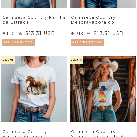
Camiseta Country Rainha
Camiseta Country
da Estrada
Desbravadora do
Deserto
$13.31 USD
$13.31 USD
PIX -%:
PIX -%:
389 VENDIDOS.
433 VENDIDOS.
-42
%
-42
%
Camiseta Country
Camiseta Country
Espírito Selvagem
Silhueta do Pôr do Sol