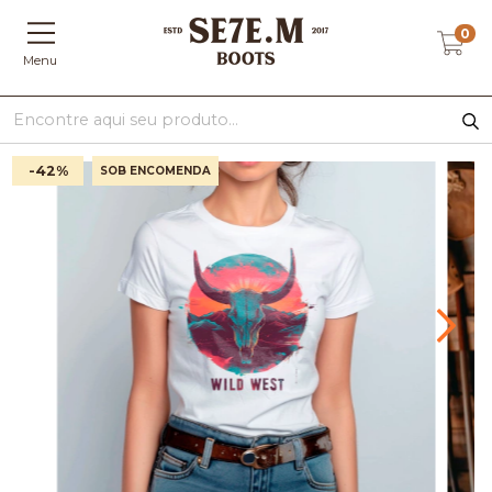
0
Menu
-42
%
SOB ENCOMENDA