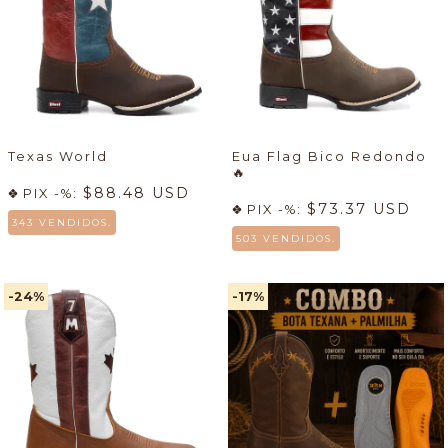
Texas World
Eua Flag Bico Redondo
🔥
$88.48 USD
PIX -%:
$73.37 USD
PIX -%:
343 VENDIDOS.
503 VENDIDOS.
-24
%
-17
%