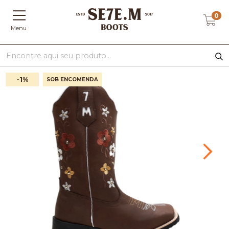
0
Menu
-1
%
SOB ENCOMENDA