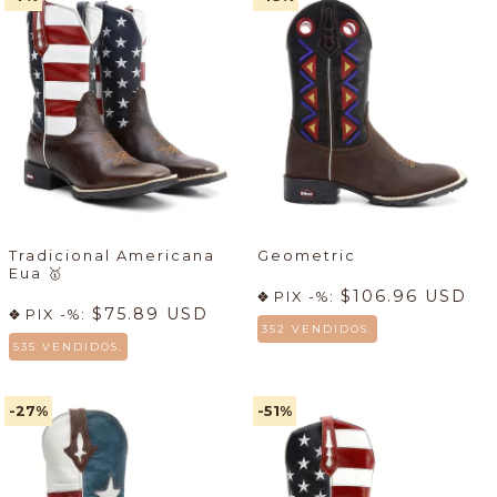
Tradicional Americana
Geometric
Eua
🥇
$106.96 USD
PIX -%:
$75.89 USD
PIX -%:
352 VENDIDOS.
535 VENDIDOS.
-27
%
-51
%