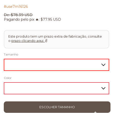
#use7m16126
De:
$78.39 USD
Pagando pelo pix 🔥:
$77.95 USD
Este produto tem um prazo extra de fabricação, consulte
o
prazo clicando aqui.
✌
Tamanho
Color