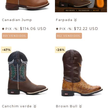
Canadian Jump
Farpada
🥇
$114.06 USD
$72.22 USD
PIX -%:
PIX -%:
359 VENDIDOS.
352 VENDIDOS.
-47
%
-26
%
Canchim verde
🥇
Brown Bull
🥇