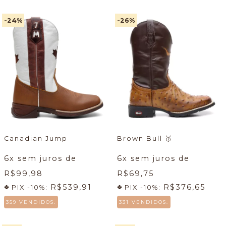
-24
%
-26
%
Canadian Jump
Brown Bull
🥇
6
x sem juros de
6
x sem juros de
R$99,98
R$69,75
R$539,91
R$376,65
PIX -10%:
PIX -10%:
359 VENDIDOS.
331 VENDIDOS.