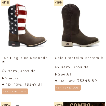
-51
%
-16
%
Eua Flag Bico Redondo
Gaio Fronteira Marrom
🥇
🔥
6
x sem juros de
6
x sem juros de
R$64,61
R$64,32
R$348,89
PIX -10%:
R$347,31
PIX -10%:
437 VENDIDOS.
422 VENDIDOS.
-18
%
-17
%