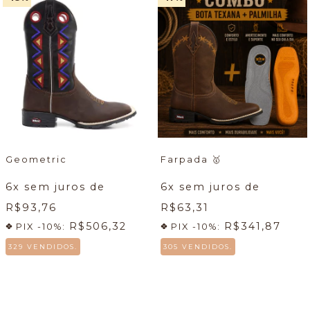
Geometric
Farpada
🥇
6
x sem juros de
6
x sem juros de
R$93,76
R$63,31
R$506,32
R$341,87
PIX -10%:
PIX -10%:
329 VENDIDOS.
305 VENDIDOS.