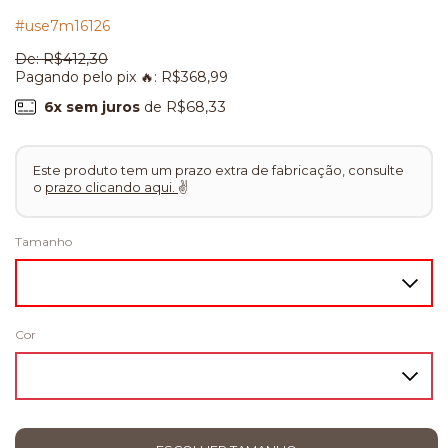
#use7m16126
De:
R$412,30
Pagando pelo pix 🔥:
R$368,99
6
x sem juros
de
R$68,33
Este produto tem um prazo extra de fabricação, consulte
o
prazo clicando aqui.
✌
Tamanho
Cor