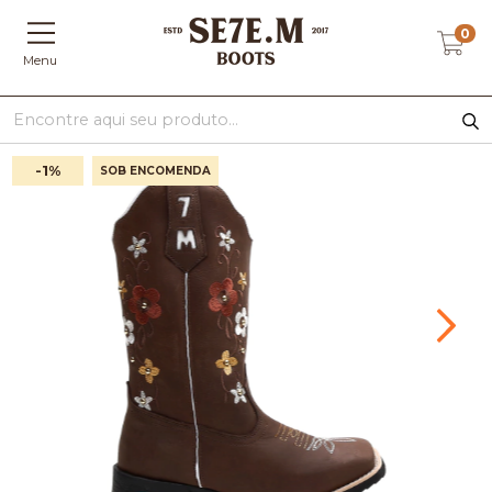
0
Menu
-1
%
SOB ENCOMENDA