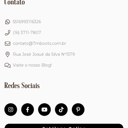
Contato
5516993116326
(16) 3711-7807
contato@7mboots.com.br
Rua José Josué da Silva Nº1579
Visite o nosso Blog!
Redes Sociais