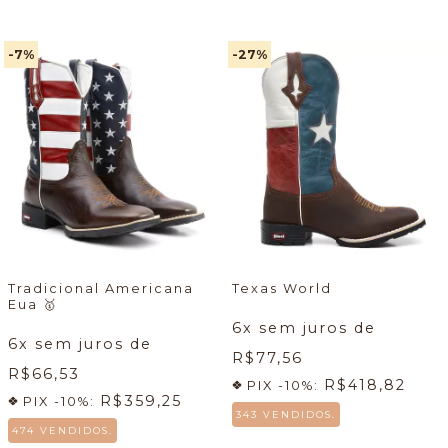
-7
%
-27
%
Tradicional Americana
Texas World
Eua
🥇
6
x sem juros de
6
x sem juros de
R$77,56
R$66,53
R$418,82
PIX -10%:
R$359,25
PIX -10%:
343 VENDIDOS.
474 VENDIDOS.