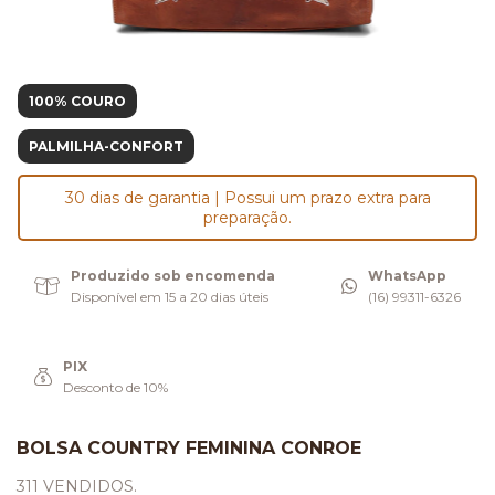
100% COURO
PALMILHA-CONFORT
30 dias de garantia | Possui um prazo extra para
preparação.
Produzido sob encomenda
WhatsApp
Disponível em 15 a 20 dias úteis
(16) 99311-6326
PIX
Desconto de 10%
BOLSA COUNTRY FEMININA CONROE
311 VENDIDOS.