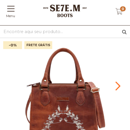
0
Menu
-0
%
FRETE GRÁTIS