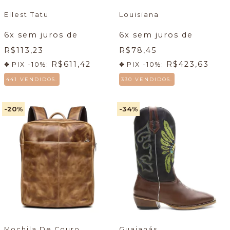
Ellest Tatu
Louisiana
6
x sem juros de
6
x sem juros de
R$113,23
R$78,45
R$611,42
R$423,63
PIX -10%:
PIX -10%:
441 VENDIDOS.
330 VENDIDOS.
-20
%
-34
%
Mochila De Couro
Guaianás