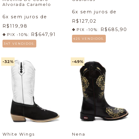
Alvorada Caramelo
6
x sem juros de
6
x sem juros de
R$127,02
R$119,98
R$685,90
PIX -10%:
R$647,91
PIX -10%:
425 VENDIDOS.
347 VENDIDOS.
-32
%
-49
%
White Wings
Nena