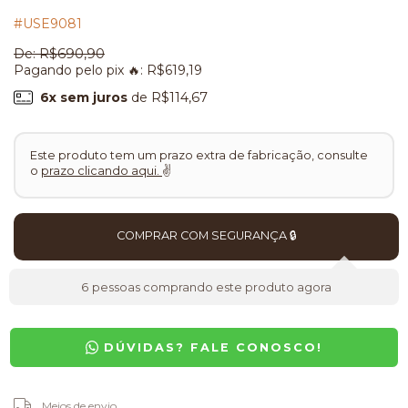
#USE9081
De:
R$690,90
Pagando pelo pix 🔥:
R$619,19
6
x sem juros
de
R$114,67
Este produto tem um prazo extra de fabricação, consulte
o
prazo clicando aqui.
✌
6
pessoas comprando este produto agora
DÚVIDAS? FALE CONOSCO!
Entregas para o CEP:
Meios de envio
ALTERAR CEP