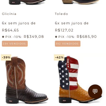
Glicínia
Toledo
6
x sem juros de
6
x sem juros de
R$64,65
R$127,02
R$349,08
R$685,90
PIX -10%:
PIX -10%:
234 VENDIDOS.
392 VENDIDOS.
-39
%
-42
%
💬