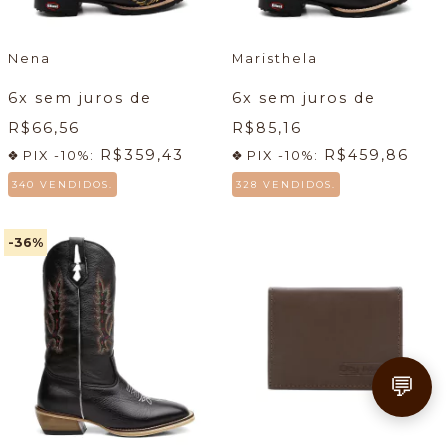
Nena
Maristhela
6
x sem juros de
6
x sem juros de
R$66,56
R$85,16
R$359,43
R$459,86
PIX -10%:
PIX -10%:
340 VENDIDOS.
328 VENDIDOS.
-36
%
💬