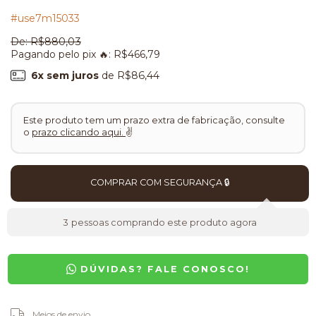
#use7m15033
De:
R$880,03
Pagando pelo pix 🔥:
R$466,79
6
x sem juros
de
R$86,44
Este produto tem um prazo extra de fabricação, consulte
o
prazo clicando aqui.
✌
3
pessoas comprando este produto agora
DÚVIDAS? FALE CONOSCO!
Entregas para o CEP:
Meios de envio
ALTERAR CEP