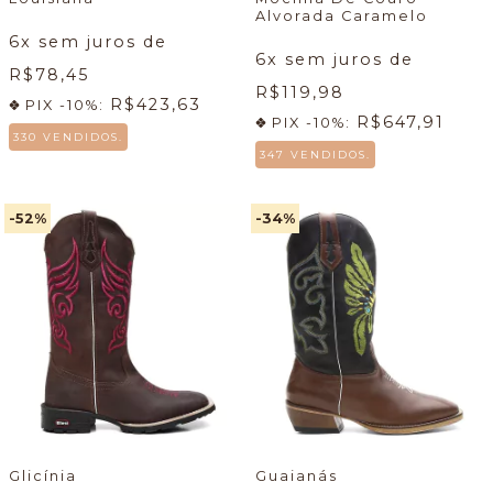
Alvorada Caramelo
6
x sem juros de
6
x sem juros de
R$78,45
R$119,98
R$423,63
PIX -10%:
R$647,91
PIX -10%:
330 VENDIDOS.
347 VENDIDOS.
-52
%
-34
%
Glicínia
Guaianás