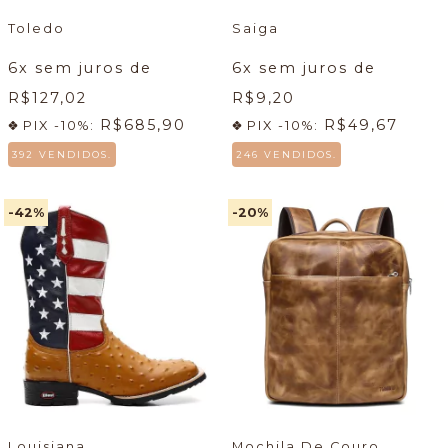
Toledo
Saiga
6
x sem juros de
6
x sem juros de
R$127,02
R$9,20
R$685,90
R$49,67
PIX -10%:
PIX -10%:
392 VENDIDOS.
246 VENDIDOS.
-42
%
-20
%
Louisiana
Mochila De Couro