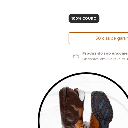
100% COURO
30 dias de garan
Produzido sob encom
Disponível em 15 a 20 dias ú