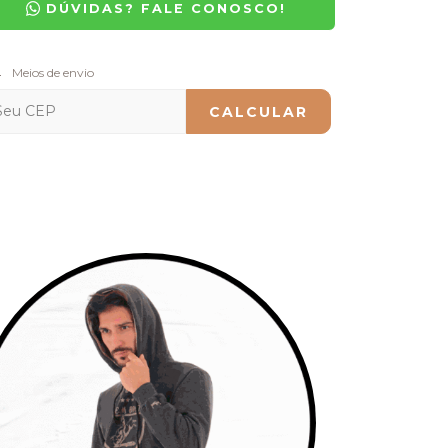
DÚVIDAS? FALE CONOSCO!
regas para o CEP:
Meios de envio
ALTERAR CEP
CALCULAR