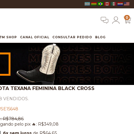
0
7M SHOP
CANAL OFICIAL
CONSULTAR PEDIDO
BLOG
OTA TEXANA FEMININA BLACK CROSS
8 VENDIDOS.
SE15648
:
R$784,86
gando pelo pix 🔥:
R$349,08
6
x sem juros
de
R$64,65