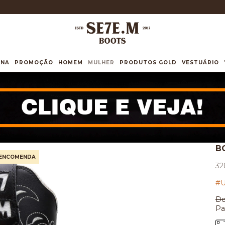
INA
PROMOÇÃO
HOMEM
MULHER
PRODUTOS GOLD
VESTUÁRIO
B
 ENCOMENDA
32
#U
De
Pa