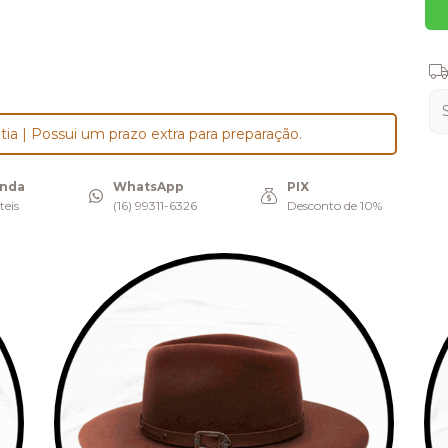
Ent
tia | Possui um prazo extra para preparação.
enda
WhatsApp
PIX
teis
(16) 99311-6326
Desconto de 10%