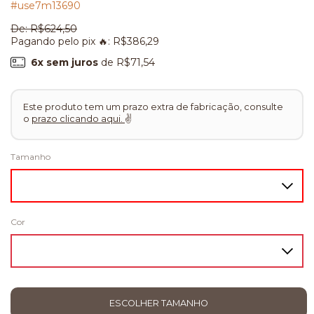
#use7m13690
De:
R$624,50
Pagando pelo pix 🔥:
R$386,29
6
x sem juros
de
R$71,54
Este produto tem um prazo extra de fabricação, consulte
o
prazo clicando aqui.
✌
Tamanho
Cor