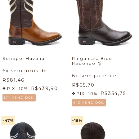
Senepol Havana
Ringamala Bico
Redondo
🥇
6
x sem juros de
6
x sem juros de
R$81,46
R$65,70
R$439,90
PIX -10%:
R$354,75
PIX -10%:
371 VENDIDOS.
443 VENDIDOS.
-47
%
-16
%