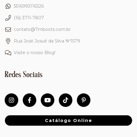
5516993116326
(16) 3711-7807
contato@7mboots.com.br
Rua José Josué da Silva Nº1579
Visite o nosso Blog!
Redes Sociais
Catálogo Online