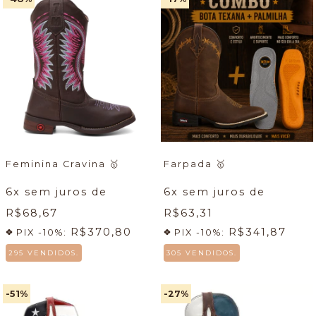
Feminina Cravina
🥇
Farpada
🥇
6
x sem juros de
6
x sem juros de
R$68,67
R$63,31
R$370,80
R$341,87
PIX -10%:
PIX -10%:
295 VENDIDOS.
305 VENDIDOS.
-51
%
-27
%