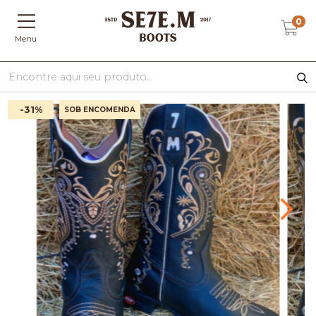
0
Menu
-31
%
SOB ENCOMENDA