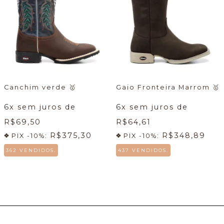
Canchim verde
🥇
Gaio Fronteira Marrom
🥇
6
x sem juros de
6
x sem juros de
R$69,50
R$64,61
R$375,30
R$348,89
PIX -10%:
PIX -10%:
362 VENDIDOS.
437 VENDIDOS.