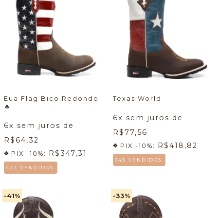
Eua Flag Bico Redondo
Texas World
🔥
6
x sem juros de
6
x sem juros de
R$77,56
R$64,32
R$418,82
PIX -10%:
R$347,31
PIX -10%:
343 VENDIDOS.
422 VENDIDOS.
-41
%
-33
%