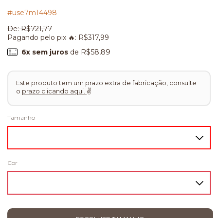
#use7m14498
De:
R$721,77
Pagando pelo pix 🔥:
R$317,99
6
x sem juros
de
R$58,89
Este produto tem um prazo extra de fabricação, consulte
o
prazo clicando aqui.
✌
Tamanho
Cor