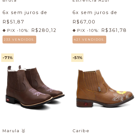
Bruta
Estrelícia Azul
6
x sem juros de
6
x sem juros de
R$51,87
R$67,00
R$280,12
R$361,78
PIX -10%:
PIX -10%:
233 VENDIDOS.
421 VENDIDOS.
-71
%
-51
%
Marula
🥇
Caribe