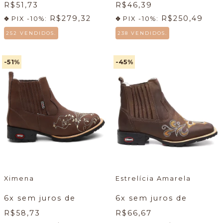
R$51,73
R$46,39
R$279,32
R$250,49
PIX -10%:
PIX -10%:
252 VENDIDOS.
238 VENDIDOS.
-51
%
-45
%
Ximena
Estrelícia Amarela
6
x sem juros de
6
x sem juros de
R$58,73
R$66,67