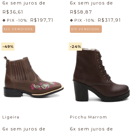
6
x sem juros de
6
x sem juros de
R$36,61
R$58,87
R$197,71
R$317,91
PIX -10%:
PIX -10%:
322 VENDIDOS.
319 VENDIDOS.
-49
%
-24
%
Ligeira
Picchu Marrom
6
x sem juros de
6
x sem juros de