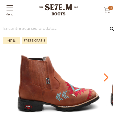
0
Menu
-51
%
FRETE GRÁTIS