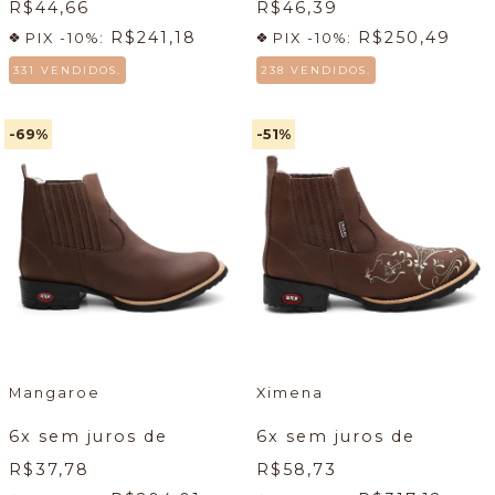
R$44,66
R$46,39
R$241,18
R$250,49
PIX -10%:
PIX -10%:
331 VENDIDOS.
238 VENDIDOS.
-69
%
-51
%
Mangaroe
Ximena
6
x sem juros de
6
x sem juros de
R$37,78
R$58,73