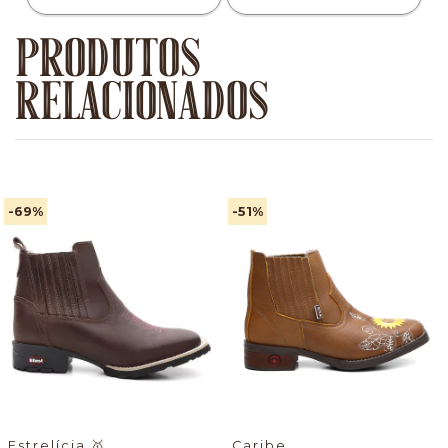
PRODUTOS
RELACIONADOS
-69
%
-51
%
Estrelícia
🥇
Caribe