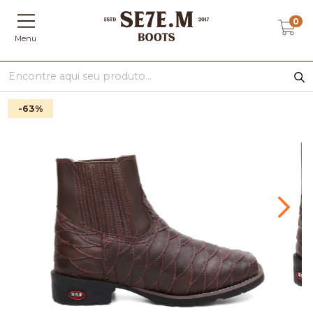
0
Menu
-63
%