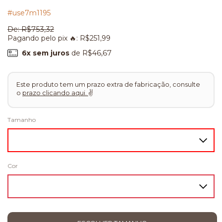
#use7m1195
De:
R$753,32
Pagando pelo pix 🔥:
R$251,99
6
x sem juros
de
R$46,67
Este produto tem um prazo extra de fabricação, consulte
o
prazo clicando aqui.
✌
Tamanho
Cor