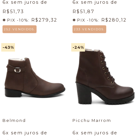
6
x sem juros de
6
x sem juros de
R$51,73
R$51,87
R$279,32
R$280,12
PIX -10%:
PIX -10%:
252 VENDIDOS.
233 VENDIDOS.
-43
%
-24
%
Belmond
Picchu Marrom
6
x sem juros de
6
x sem juros de