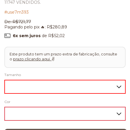
11747 VENDIDOS.
#use7m393
De:
R$721,77
Pagando pelo pix 🔥:
R$280,89
6
x sem juros
de
R$52,02
Este produto tem um prazo extra de fabricação, consulte
o
prazo clicando aqui.
✌
Tamanho
Cor