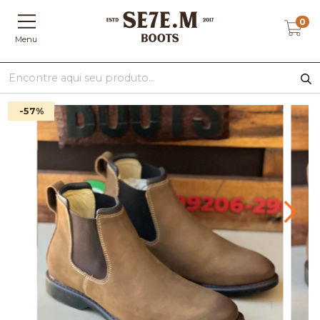
0
Menu
-57
%