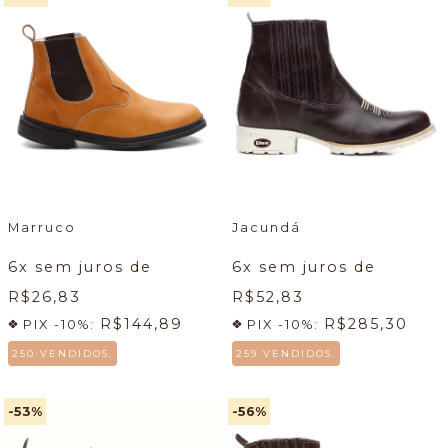
Marruco
Jacundá
6
x sem juros de
6
x sem juros de
R$26,83
R$52,83
R$144,89
R$285,30
PIX -10%:
PIX -10%:
250 VENDIDOS.
259 VENDIDOS.
-53
%
-56
%