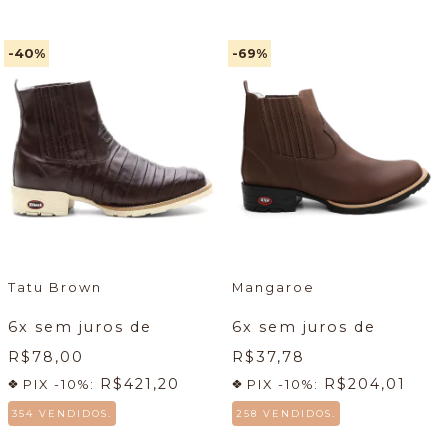
-40
%
-69
%
Tatu Brown
Mangaroe
6
x sem juros de
6
x sem juros de
R$78,00
R$37,78
R$421,20
R$204,01
PIX -10%:
PIX -10%:
354 VENDIDOS.
258 VENDIDOS.