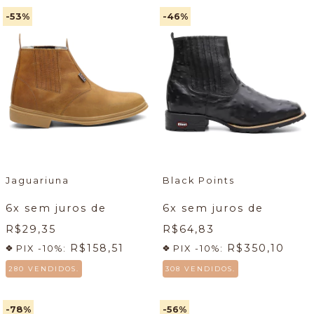
-53
%
-46
%
Jaguariuna
Black Points
6
x sem juros de
6
x sem juros de
R$29,35
R$64,83
R$158,51
R$350,10
PIX -10%:
PIX -10%:
280 VENDIDOS.
308 VENDIDOS.
-78
%
-56
%