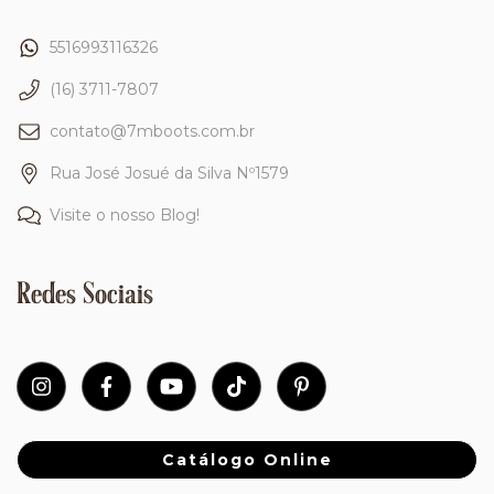
5516993116326
(16) 3711-7807
contato@7mboots.com.br
Rua José Josué da Silva Nº1579
Visite o nosso Blog!
Redes Sociais
Catálogo Online