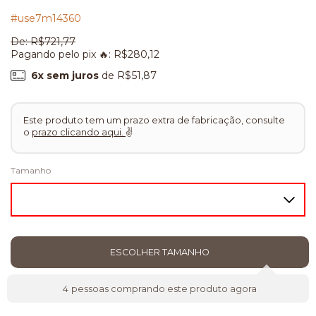
#use7m14360
De:
R$721,77
Pagando pelo pix 🔥:
R$280,12
6
x sem juros
de
R$51,87
Este produto tem um prazo extra de fabricação, consulte
o
prazo clicando aqui.
✌
Tamanho
4
pessoas comprando este produto agora