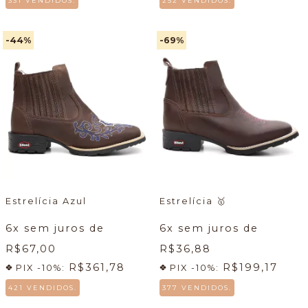
331 VENDIDOS.
252 VENDIDOS.
-44
%
-69
%
Estrelícia Azul
Estrelícia
🥇
6
x sem juros de
6
x sem juros de
R$67,00
R$36,88
R$361,78
R$199,17
PIX -10%:
PIX -10%:
421 VENDIDOS.
377 VENDIDOS.