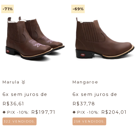
-71
%
-69
%
Marula
🥇
Mangaroe
6
x sem juros de
6
x sem juros de
R$36,61
R$37,78
R$197,71
R$204,01
PIX -10%:
PIX -10%:
322 VENDIDOS.
258 VENDIDOS.