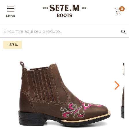
0
Menu
-57
%