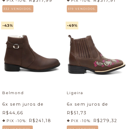
R$317,99
R$317,91
PIX -10%:
PIX -10%:
332 VENDIDOS.
319 VENDIDOS.
-43
%
-49
%
Belmond
Ligeira
6
x sem juros de
6
x sem juros de
R$44,66
R$51,73
R$241,18
R$279,32
PIX -10%:
PIX -10%: