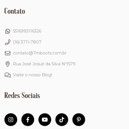
Contato
5516993116326
(16) 3711-7807
contato@7mboots.com.br
Rua José Josué da Silva Nº1579
Visite o nosso Blog!
Redes Sociais