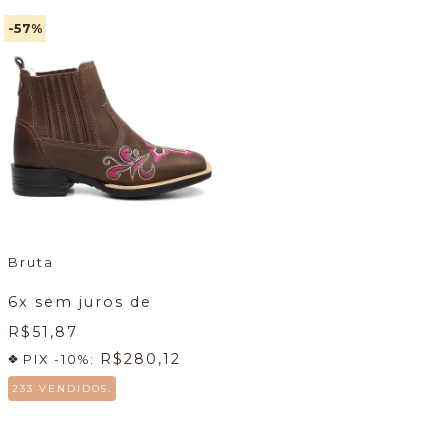
-57
%
Bruta
6
x sem juros de
R$51,87
R$280,12
PIX -10%:
233 VENDIDOS.