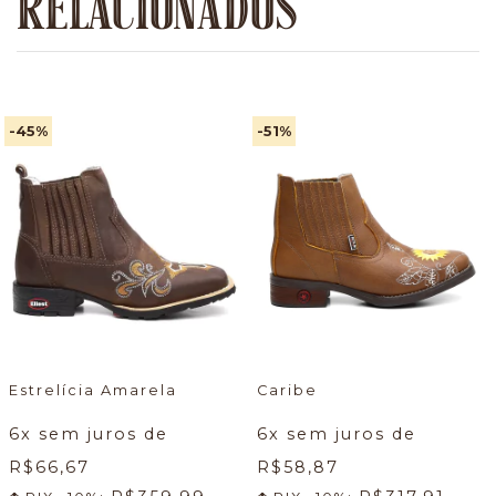
RELACIONADOS
-45
%
-51
%
Estrelícia Amarela
Caribe
6
x sem juros de
6
x sem juros de
R$66,67
R$58,87