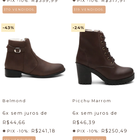
R$359,99
R$317,91
PIX -10%:
PIX -10%:
370 VENDIDOS.
319 VENDIDOS.
-43
%
-24
%
Belmond
Picchu Marrom
6
x sem juros de
6
x sem juros de
R$44,66
R$46,39
R$241,18
R$250,49
PIX -10%:
PIX -10%: