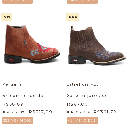
331 VENDIDOS.
238 VENDIDOS.
-51
%
-44
%
Peruana
Estrelícia Azul
6
x sem juros de
6
x sem juros de
R$58,89
R$67,00
R$317,99
R$361,78
PIX -10%:
PIX -10%:
332 VENDIDOS.
421 VENDIDOS.