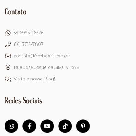
Contato
5516993116326
(16) 3711-7807
contato@7mboots.com.br
Rua José Josué da Silva Nº1579
Visite o nosso Blog!
Redes Sociais