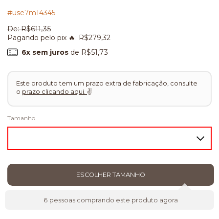
#use7m14345
De:
R$611,35
Pagando pelo pix 🔥:
R$279,32
6
x sem juros
de
R$51,73
Este produto tem um prazo extra de fabricação, consulte
o
prazo clicando aqui.
✌
Tamanho
6
pessoas comprando este produto agora