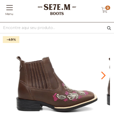
0
Menu
-49
%