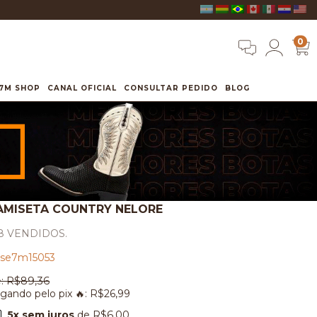
0
7M SHOP
CANAL OFICIAL
CONSULTAR PEDIDO
BLOG
AMISETA COUNTRY NELORE
8 VENDIDOS.
se7m15053
:
R$89,36
gando pelo pix 🔥:
R$26,99
5
x sem juros
de
R$6,00