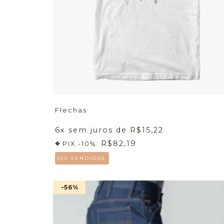
Flechas
6
x sem juros de
R$15,22
R$82,19
PIX -10%:
350 VENDIDOS.
-56
%