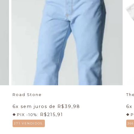
Road Stone
Th
6
x sem juros de
R$39,98
6
x
R$215,91
PIX -10%:
P
271 VENDIDOS.
36