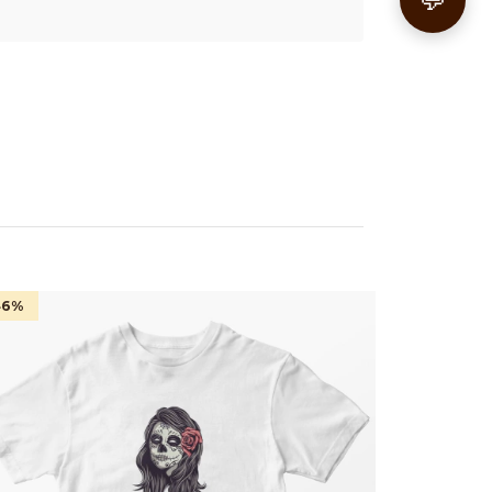
💬
46
%