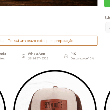
Ent
tia | Possui um prazo extra para preparação.
enda
WhatsApp
PIX
teis
(16) 99311-6326
Desconto de 10%