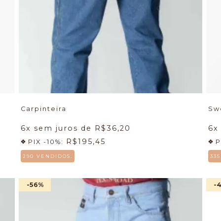
Carpinteira
Sw
6
x sem juros de
R$36,20
6
x
R$195,45
PIX -10%:
P
290 VENDIDOS.
33
-56
%
-