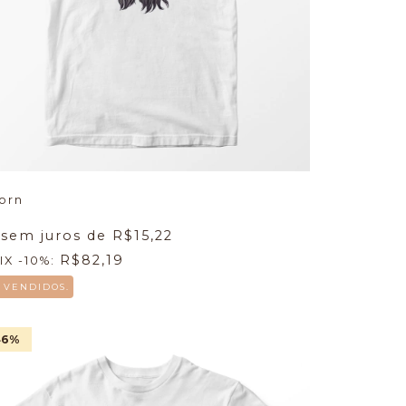
orn
 sem juros de
R$15,22
R$82,19
IX -10%:
5 VENDIDOS.
46
%