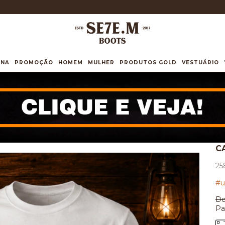
INA
PROMOÇÃO
HOMEM
MULHER
PRODUTOS GOLD
VESTUÁRIO
C
25
#u
De
Pa