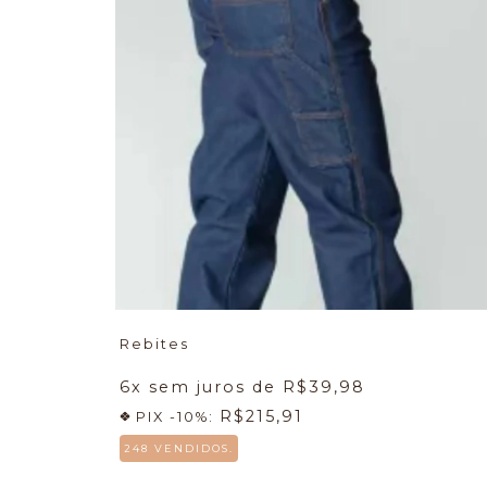
Rebites
6
x sem juros de
R$39,98
R$215,91
PIX -10%:
248 VENDIDOS.