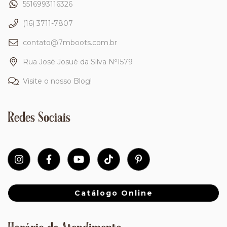
5516993116326
(16) 3711-7807
contato@7mboots.com.br
Rua José Josué da Silva Nº1579
Visite o nosso Blog!
Redes Sociais
Catálogo Online