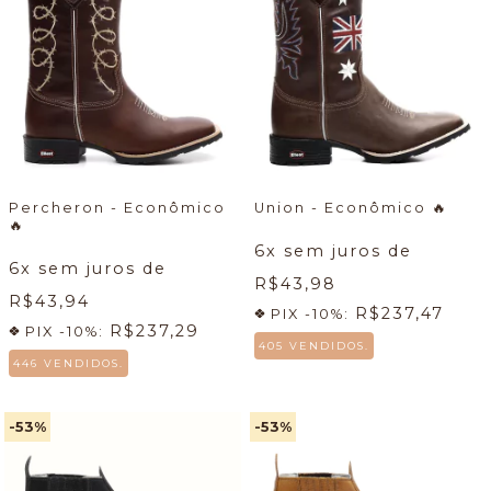
Percheron - Econômico
Union - Econômico
🔥
🔥
6
x sem juros de
6
x sem juros de
R$43,98
R$43,94
R$237,47
PIX -10%:
R$237,29
PIX -10%:
405 VENDIDOS.
446 VENDIDOS.
-53
%
-53
%