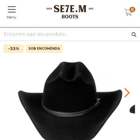
0
Menu
-33
%
SOB ENCOMENDA