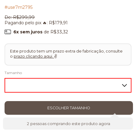
#use7m2795
De:
R$299,99
Pagando pelo pix 🔥:
R$179,91
6
x sem juros
de
R$33,32
Este produto tem um prazo extra de fabricação, consulte
o
prazo clicando aqui.
✌
Tamanho
2
pessoas comprando este produto agora