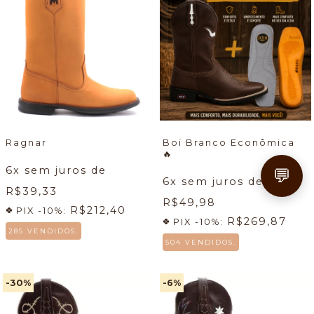
Ragnar
Boi Branco Econômica
🔥
6
x sem juros de
💬
6
x sem juros de
R$39,33
R$49,98
R$212,40
PIX -10%:
R$269,87
PIX -10%:
285 VENDIDOS.
504 VENDIDOS.
-30
%
-6
%