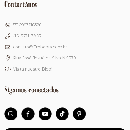
Contactános
5516993116326
(16) 3711-7807
contato@7mboots.com.br
Rua José Josué da Silva Nº1579
Visita nuestro Blog!
Sigamos conectados