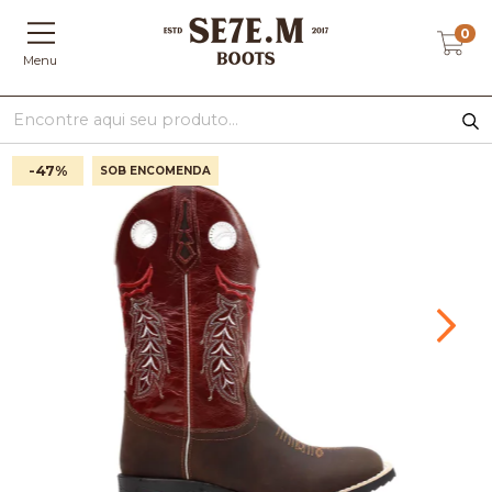
0
Menu
-47
%
SOB ENCOMENDA