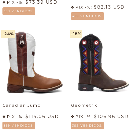
$73.39 USD
PIX -%:
$82.13 USD
PIX -%:
388 VENDIDOS.
469 VENDIDOS.
-24
%
-18
%
Canadian Jump
Geometric
$114.06 USD
$106.96 USD
PIX -%:
PIX -%:
359 VENDIDOS.
352 VENDIDOS.