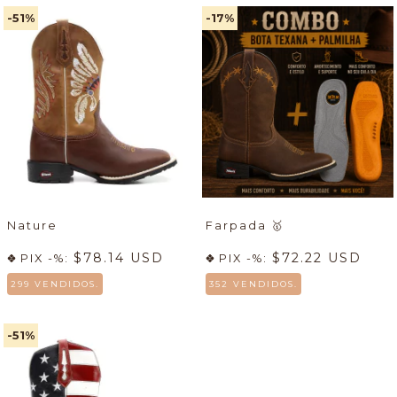
-51
%
-17
%
Nature
Farpada
🥇
$78.14 USD
$72.22 USD
PIX -%:
PIX -%:
299 VENDIDOS.
352 VENDIDOS.
-51
%