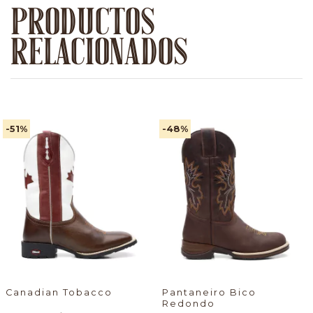
PRODUCTOS
RELACIONADOS
-51
%
-48
%
Canadian Tobacco
Pantaneiro Bico
Redondo