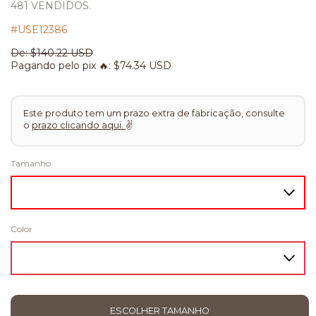
481 VENDIDOS.
#USE12386
De:
$140.22 USD
Pagando pelo pix 🔥:
$74.34 USD
Este produto tem um prazo extra de fabricação, consulte
o
prazo clicando aqui.
✌
Tamanho
Color