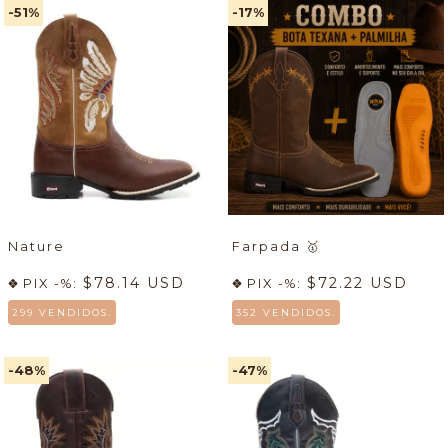
-51
%
-17
%
Nature
Farpada
🥇
$78.14 USD
$72.22 USD
PIX -%:
PIX -%:
299 VENDIDOS.
352 VENDIDOS.
-48
%
-47
%