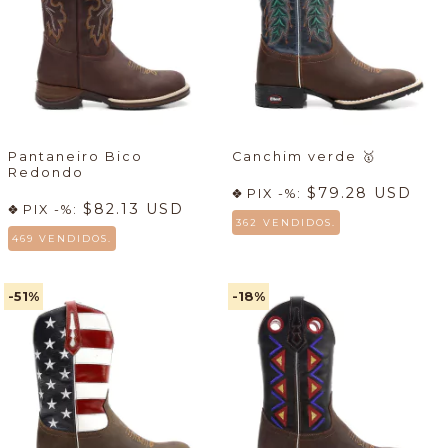
Pantaneiro Bico
Canchim verde
🥇
Redondo
$79.28 USD
PIX -%:
$82.13 USD
PIX -%:
362 VENDIDOS.
469 VENDIDOS.
-51
%
-18
%