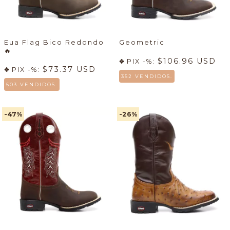
Eua Flag Bico Redondo
Geometric
🔥
$106.96 USD
PIX -%:
$73.37 USD
PIX -%:
352 VENDIDOS.
503 VENDIDOS.
-47
%
-26
%