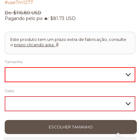
#use7m1277
De:
$116.80 USD
Pagando pelo pix 🔥:
$81.73 USD
Este produto tem um prazo extra de fabricação, consulte
o
prazo clicando aqui.
✌
Tamanho
Color