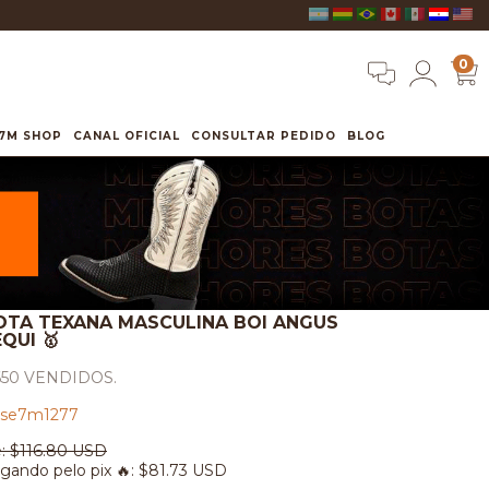
0
7M SHOP
CANAL OFICIAL
CONSULTAR PEDIDO
BLOG
OTA TEXANA MASCULINA BOI ANGUS
QUI 🥇
650 VENDIDOS.
se7m1277
:
$116.80 USD
gando pelo pix 🔥:
$81.73 USD