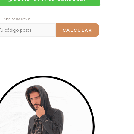
regas para el CP:
Medios de envío
CAMBIAR CP
CALCULAR