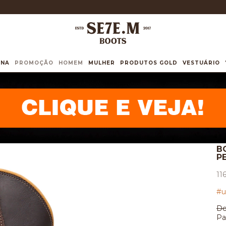
INA
PROMOÇÃO
HOMEM
MULHER
PRODUTOS GOLD
VESTUÁRIO
B
PE
11
#u
De
Pa