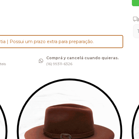
Ent
tia | Possui um prazo extra para preparação.
Comprá y cancelá cuando quieras.
teis
(16) 99311-6326