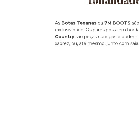
tonalidad
As
Botas Texanas
da
7M BOOTS
são
exclusividade. Os pares possuem borda
Country
são peças curingas e podem se
xadrez, ou, até mesmo, junto com saia