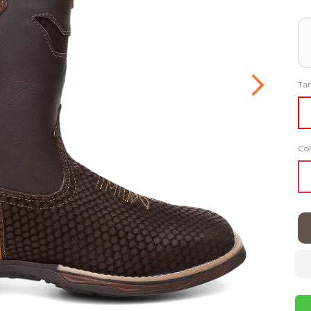
Ta
Col