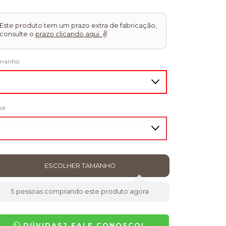
Este produto tem um prazo extra de fabricação,
consulte o
prazo clicando aqui.
✌
manho
or
5
pessoas comprando este produto agora
DÚVIDAS? FALE CONOSCO!