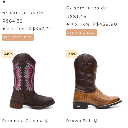
🔥
6
x sem juros de
6
x sem juros de
R$81,46
R$64,32
R$439,90
PIX -10%:
R$347,31
PIX -10%:
371 VENDIDOS.
422 VENDIDOS.
-48
%
-26
%
Feminina Cravina
🥇
Brown Bull
🥇