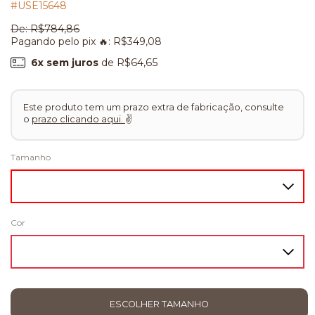
#USE15648
De:
R$784,86
Pagando pelo pix 🔥:
R$349,08
6
x sem juros
de
R$64,65
Este produto tem um prazo extra de fabricação, consulte
o
prazo clicando aqui.
✌
Tamanho
Cor