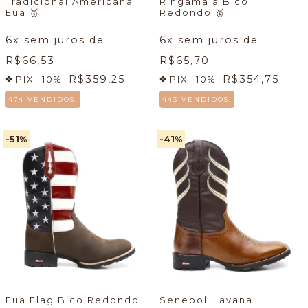
Tradicional Americana
Ringamala Bico
Eua
🥇
Redondo
🥇
6
x sem juros de
6
x sem juros de
R$66,53
R$65,70
R$359,25
R$354,75
PIX -10%:
PIX -10%:
474 VENDIDOS.
443 VENDIDOS.
-51
%
-41
%
Eua Flag Bico Redondo
Senepol Havana