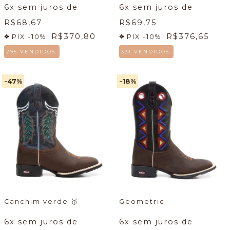
6
x sem juros de
6
x sem juros de
R$68,67
R$69,75
R$370,80
R$376,65
PIX -10%:
PIX -10%:
295 VENDIDOS.
331 VENDIDOS.
-47
%
-18
%
Canchim verde
🥇
Geometric
6
x sem juros de
6
x sem juros de