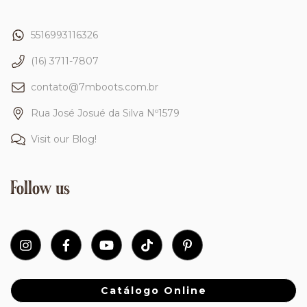
5516993116326
(16) 3711-7807
contato@7mboots.com.br
Rua José Josué da Silva Nº1579
Visit our Blog!
Follow us
Catálogo Online