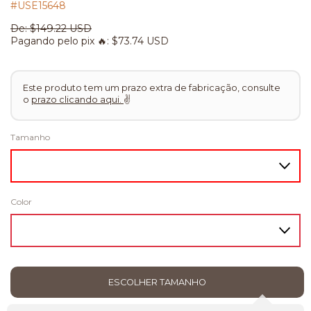
#USE15648
De:
$149.22 USD
Pagando pelo pix 🔥:
$73.74 USD
Este produto tem um prazo extra de fabricação, consulte
o
prazo clicando aqui.
✌
Tamanho
Color