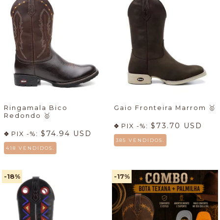
Ringamala Bico
Gaio Fronteira Marrom
🥇
Redondo
🥇
$73.70 USD
PIX -%:
$74.94 USD
PIX -%:
385 VENDIDOS.
418 VENDIDOS.
-18
%
-17
%