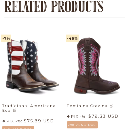
RELATED PRODUCTS
-7
%
-48
%
Tradicional Americana
Feminina Cravina
🥇
Eua
🥇
$78.33 USD
PIX -%:
$75.89 USD
PIX -%:
298 VENDIDOS.