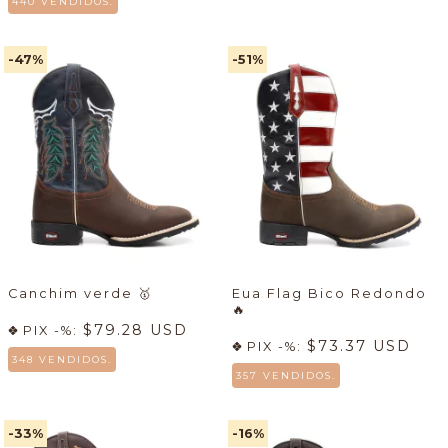
440 VENDIDOS.
-47
%
-51
%
Canchim verde
🥇
Eua Flag Bico Redondo
🔥
$79.28 USD
PIX -%:
$73.37 USD
PIX -%:
348 VENDIDOS.
357 VENDIDOS.
-33
%
-16
%