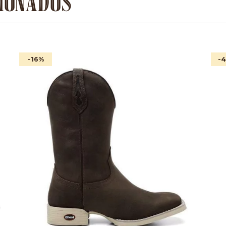
IONADOS
-16
%
-