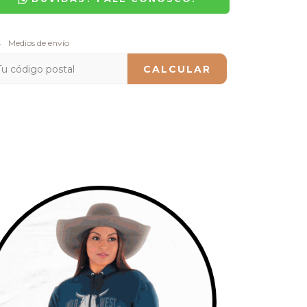
regas para el CP:
Medios de envío
CAMBIAR CP
CALCULAR