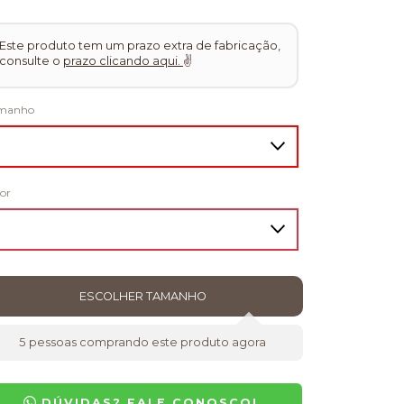
Este produto tem um prazo extra de fabricação,
consulte o
prazo clicando aqui.
✌
manho
or
5
pessoas comprando este produto agora
DÚVIDAS? FALE CONOSCO!