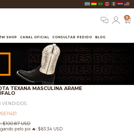
0
7M SHOP
CANAL OFICIAL
CONSULTAR PEDIDO
BLOG
OTA TEXANA MASCULINA ARAME
ÚFALO
1 VENDIDOS.
SE11431
:
$100.87 USD
gando pelo pix 🔥:
$83.34 USD