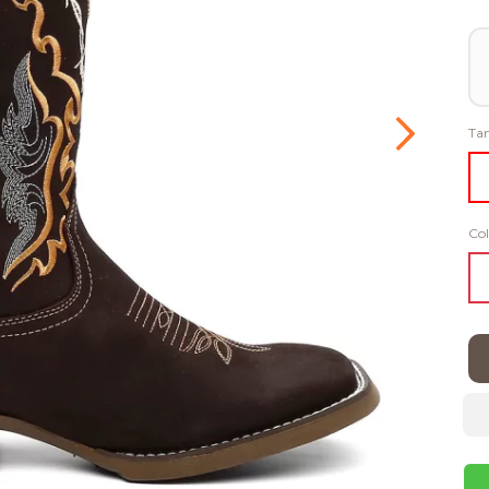
Ta
Col