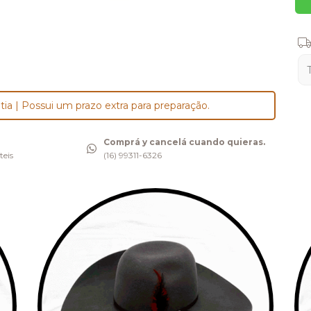
Ent
tia | Possui um prazo extra para preparação.
Comprá y cancelá cuando quieras.
teis
(16) 99311-6326