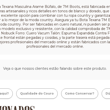
 Texana Masculina Arame Búfalo, de 7M Boots, está fabricada en 
ras artesanales y ricos detalles en tonos de blanco y dorado, que
xcelente opción para combinar con tu ropa country y garantizar t
r a lo mejor de la moda country. Asegura ya tu Bota Texana 7M B
 moda country. Por ser fabricadas en cuero natural, ni pueden ser 
 modelo exclusivo y resistente, con la calidad comprobada de 
: Nobuck Forro: Cuero Vacum Talón: Espuma Expandida Contra Fu
e frontal están pegadas y cosidas, y la parte trasera está pegad
ejores profesionales del mercado online y están fabricados con la
profesionales del mercado online.
Veja o que nossos clientes estão falando sobre este produto.
aqui?
Qualidade do Couro
Como Conservar?
Dú