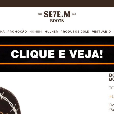
INA
PROMOÇÃO
HOMEM
MULHER
PRODUTOS GOLD
VESTUÁRIO
B
B
36
#U
De
Pa