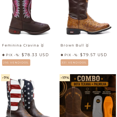
Feminina Cravina
🥇
Brown Bull
🥇
$78.33 USD
$79.57 USD
PIX -%:
PIX -%:
295 VENDIDOS.
331 VENDIDOS.
-7
%
-17
%