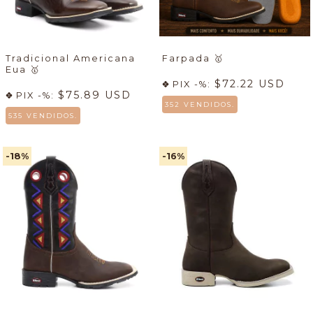
Tradicional Americana
Farpada
🥇
Eua
🥇
$72.22 USD
PIX -%:
$75.89 USD
PIX -%:
352 VENDIDOS.
535 VENDIDOS.
-18
%
-16
%