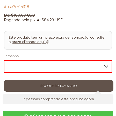
#use7m14318
De:
$100.07 USD
Pagando pelo pix 🔥:
$84.29 USD
Este produto tem um prazo extra de fabricação, consulte
o
prazo clicando aqui.
✌
Tamanho
7
pessoas comprando este produto agora