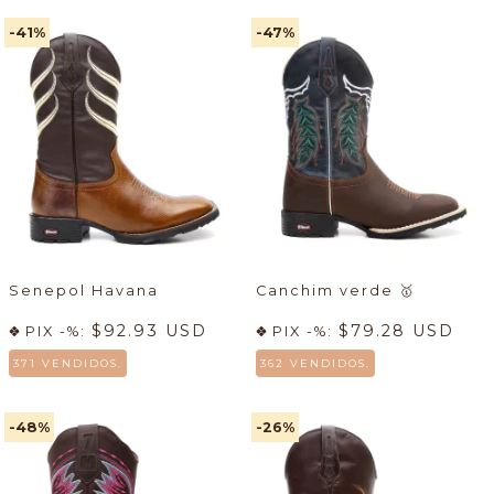
-41
%
-47
%
Senepol Havana
Canchim verde
🥇
$92.93 USD
$79.28 USD
PIX -%:
PIX -%:
371 VENDIDOS.
362 VENDIDOS.
-48
%
-26
%