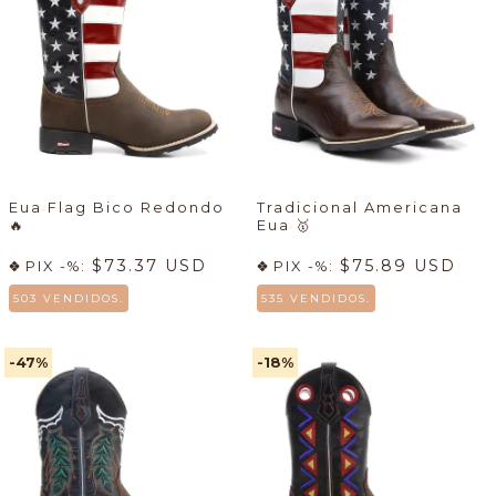
Eua Flag Bico Redondo
Tradicional Americana
🔥
Eua
🥇
$73.37 USD
$75.89 USD
PIX -%:
PIX -%:
503 VENDIDOS.
535 VENDIDOS.
-47
%
-18
%