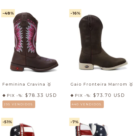
-48
%
-16
%
Feminina Cravina
🥇
Gaio Fronteira Marrom
🥇
$78.33 USD
$73.70 USD
PIX -%:
PIX -%:
295 VENDIDOS.
440 VENDIDOS.
-51
%
-7
%