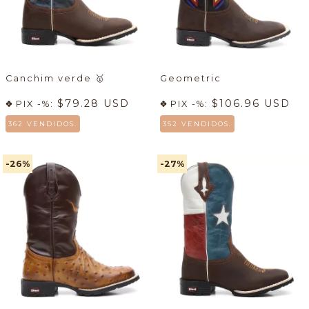
Canchim verde
🥇
Geometric
$79.28 USD
$106.96 USD
PIX -%:
PIX -%:
362 VENDIDOS.
352 VENDIDOS.
-26
%
-27
%