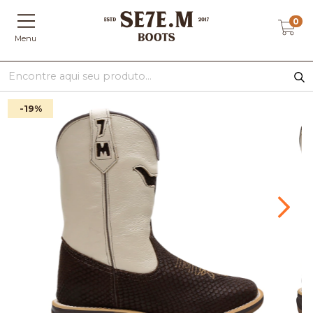
0
Menu
-19
%