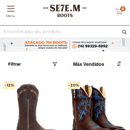
0
Menu
Filtrar
-12
%
-20
%