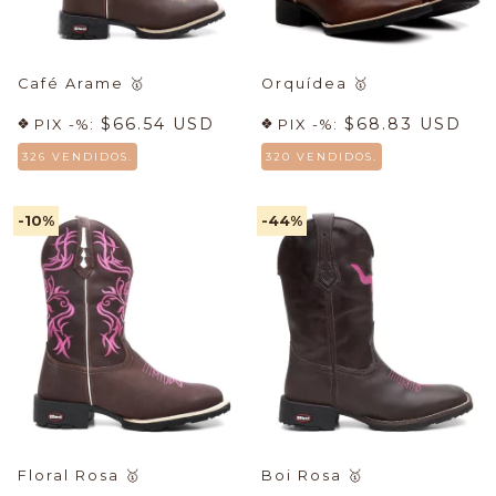
Café Arame
🥇
Orquídea
🥇
$66.54 USD
$68.83 USD
PIX -%:
PIX -%:
326 VENDIDOS.
320 VENDIDOS.
-10
%
-44
%
Floral Rosa
🥇
Boi Rosa
🥇