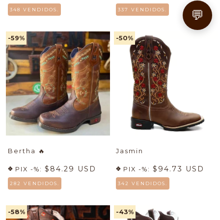
348 VENDIDOS.
337 VENDIDOS.
💬
-59
%
-50
%
Bertha
🔥
Jasmin
$84.29 USD
$94.73 USD
PIX -%:
PIX -%:
282 VENDIDOS.
342 VENDIDOS.
-58
%
-43
%