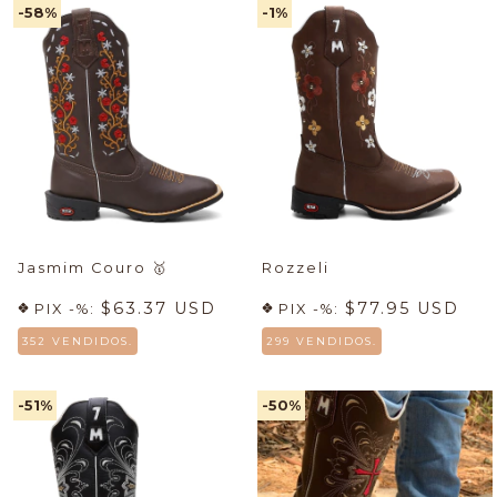
-58
%
-1
%
Jasmim Couro
🥇
Rozzeli
$63.37 USD
$77.95 USD
PIX -%:
PIX -%:
352 VENDIDOS.
299 VENDIDOS.
-51
%
-50
%