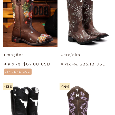
Emoções
Cerejeira
$87.00 USD
$85.18 USD
PIX -%:
PIX -%:
317 VENDIDOS.
-13
%
-14
%