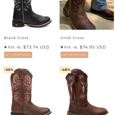
Black Cross
Sindi Cross
$73.74 USD
$74.95 USD
PIX -%:
PIX -%:
327 VENDIDOS.
330 VENDIDOS.
-36
%
-48
%