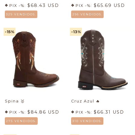
$68.43 USD
$65.69 USD
PIX -%:
PIX -%:
329 VENDIDOS.
296 VENDIDOS.
-15
%
-13
%
Spina
🥇
Cruz Azul
🔥
$84.86 USD
$66.31 USD
PIX -%:
PIX -%:
275 VENDIDOS.
310 VENDIDOS.