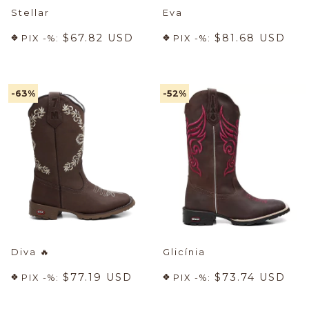
Stellar
Eva
$67.82 USD
$81.68 USD
PIX -%:
PIX -%:
-63
%
-52
%
Diva
🔥
Glicínia
$77.19 USD
$73.74 USD
PIX -%:
PIX -%: