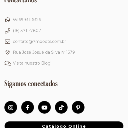
Contactános
5516993116326
(16) 3711-7807
contato@7mboots.com.br
Rua José Josué da Silva Nº1579
Visita nuestro Blog!
Sigamos conectados
Catálogo Online