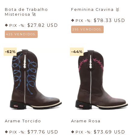
Bota de Trabalho
Feminina Cravina
🥇
Misteriosa
🚀
$78.33 USD
PIX -%:
$27.82 USD
PIX -%:
295 VENDIDOS.
425 VENDIDOS.
-62
%
-44
%
Arame Torcido
Arame Rosa
$77.76 USD
$73.69 USD
PIX -%:
PIX -%: