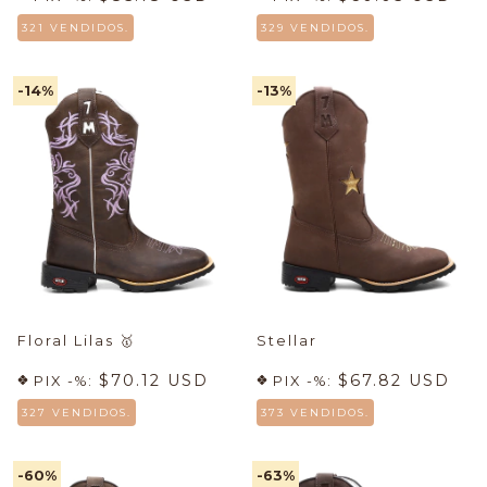
321 VENDIDOS.
329 VENDIDOS.
-14
%
-13
%
Floral Lilas
🥇
Stellar
$70.12 USD
$67.82 USD
PIX -%:
PIX -%:
327 VENDIDOS.
373 VENDIDOS.
-60
%
-63
%