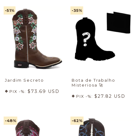
-51
%
-35
%
Jardim Secreto
Bota de Trabalho
Misteriosa
🚀
$73.69 USD
PIX -%:
$27.82 USD
PIX -%:
-48
%
-62
%