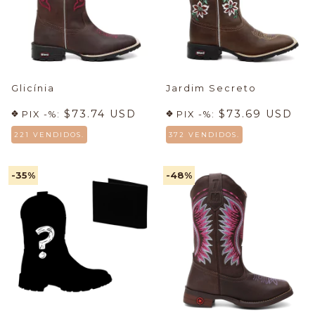
Glicínia
Jardim Secreto
$73.74 USD
$73.69 USD
PIX -%:
PIX -%:
221 VENDIDOS.
372 VENDIDOS.
-35
%
-48
%