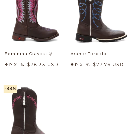
Feminina Cravina
🥇
Arame Torcido
$78.33 USD
$77.76 USD
PIX -%:
PIX -%:
-44
%