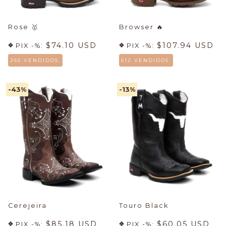
Rose
🥇
Browser
🔥
$74.10 USD
$107.94 USD
PIX -%:
PIX -%:
265 VENDIDOS.
612 VENDIDOS.
-43
%
-13
%
Cerejeira
Touro Black
$85.18 USD
$60.05 USD
PIX -%:
PIX -%: