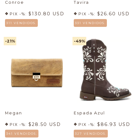
Conroe
Tavira
$130.80 USD
$26.60 USD
PIX -%:
PIX -%:
311 VENDIDOS.
331 VENDIDOS.
-21
%
-49
%
Megan
Espada Azul
$28.50 USD
$86.93 USD
PIX -%:
PIX -%:
341 VENDIDOS.
327 VENDIDOS.