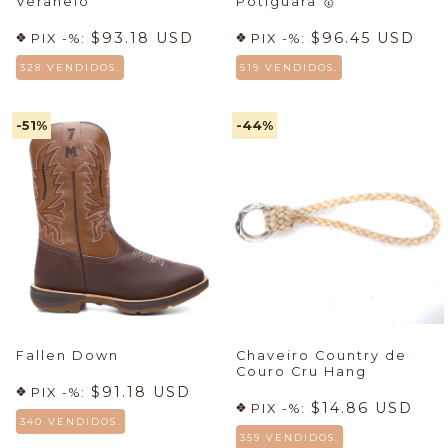
Veraneio
Potiguara
🥇
$93.18 USD
$96.45 USD
PIX -%:
PIX -%:
328 VENDIDOS.
519 VENDIDOS.
-51
%
-44
%
Fallen Down
Chaveiro Country de
Couro Cru Hang
$91.18 USD
PIX -%:
$14.86 USD
PIX -%:
340 VENDIDOS.
359 VENDIDOS.