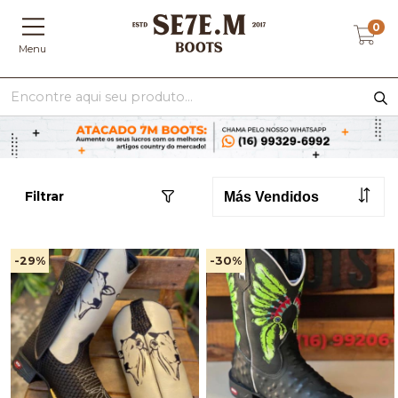
0
Menu
Filtrar
-29
%
-30
%