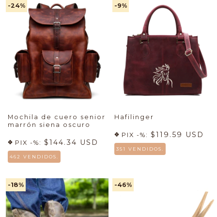
-24
%
-9
%
Mochila de cuero senior
Hafilinger
marrón siena oscuro
$119.59 USD
PIX -%:
$144.34 USD
PIX -%:
351 VENDIDOS.
462 VENDIDOS.
-18
%
-46
%