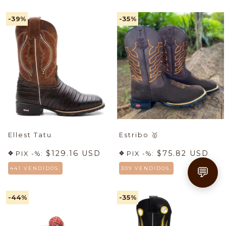
-39
%
-35
%
Ellest Tatu
Estribo
🥇
$129.16 USD
$75.82 USD
PIX -%:
PIX -%:
💬
441 VENDIDOS.
309 VENDIDOS.
-44
%
-35
%