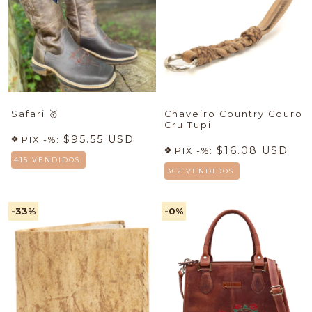
Safari
🥇
Chaveiro Country Couro
Cru Tupi
$95.55 USD
PIX -%:
$16.08 USD
PIX -%:
415 VENDIDOS.
362 VENDIDOS.
-33
%
-0
%