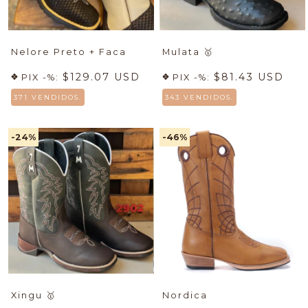
Nelore Preto + Faca
Mulata
🥇
$129.07 USD
$81.43 USD
PIX -%:
PIX -%:
371 VENDIDOS.
343 VENDIDOS.
-24
%
-46
%
Xingu
🥇
Nordica