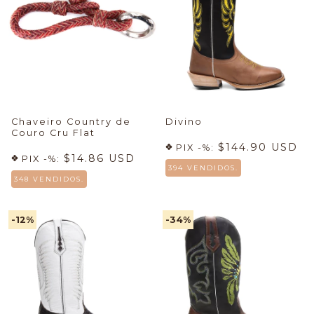
Chaveiro Country de
Divino
Couro Cru Flat
$144.90 USD
PIX -%:
$14.86 USD
PIX -%:
394 VENDIDOS.
348 VENDIDOS.
-12
%
-34
%