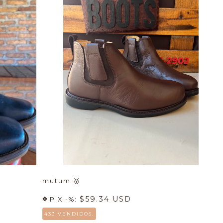
mutum
🥇
$59.34 USD
PIX -%:
433 VENDIDOS.