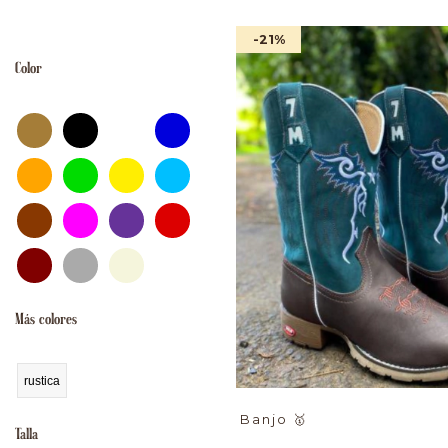
masculinas
-21
%
Color
Más colores
rustica
Banjo
🥇
Talla