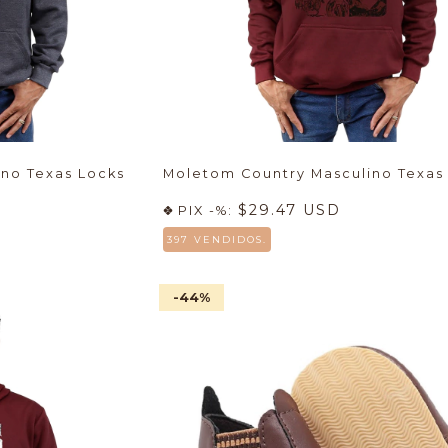
no Texas Locks
Moletom Country Masculino Texas
$29.47 USD
PIX -%:
397 VENDIDOS.
-44
%