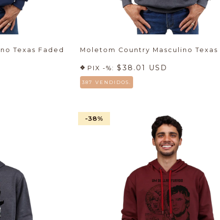
ino Texas Faded
Moletom Country Masculino Texas
$38.01 USD
PIX -%:
387 VENDIDOS.
-38
%