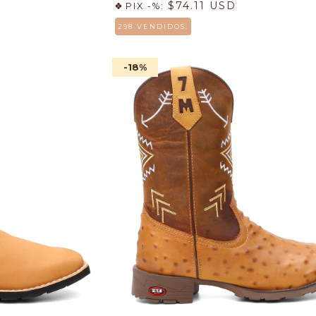
$74.11 USD
PIX -%:
298 VENDIDOS.
-18
%