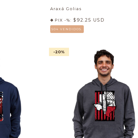
Araxá Golias
$92.25 USD
PIX -%:
504 VENDIDOS.
-20
%