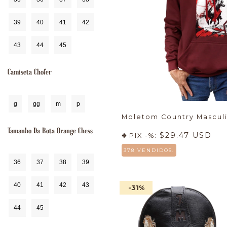
39
40
41
42
43
44
45
Camiseta Chofer
g
gg
m
p
Moletom Country Mascul
Tamanho Da Bota Orange Chess
$29.47 USD
PIX -%:
378 VENDIDOS.
36
37
38
39
40
41
42
43
-31
%
44
45