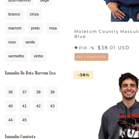
azul-marinho
bege
branco
cinza
marrom
preto
rosa
Moletom Country Mascul
Blue
roxo
verde
$38.01 USD
PIX -%:
vermelho
vinho
494 VENDIDOS.
Tamanho Da Bota Marrom Lisa
-38
%
36
37
38
39
40
41
42
43
44
45
Tamanho Camiseta