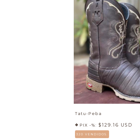
Bota Texana Masculina
Bota Masculina Económica
Bota Texana de Avestruz
Bota Texana Masculina
Punta Redonda
Bota Texana Masculina
Escamada
Bota Texana de Punta
Cuadrada - Masculina
Botas Carrapeta
Bota Masculina
Botina Country Masculina
Botina Country Punta
Redonda
Tatu-Peba
Botina Country de Punta
Cuadrada
$129.16 USD
PIX -%:
Camiseta Masculina
320 VENDIDOS.
Botas de combate