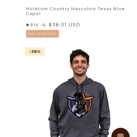
Moletom Country Masculino Texas Blue
Caper
$38.01 USD
PIX -%:
439 VENDIDOS.
-38
%
💬