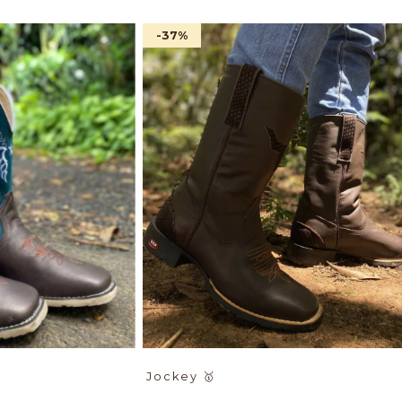
-37
%
Jockey
🥇