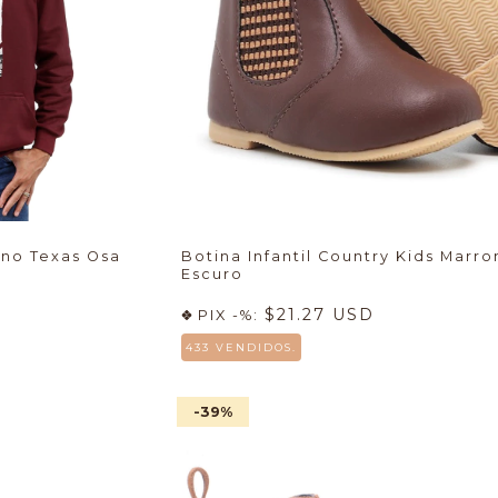
ino Texas Osa
Botina Infantil Country Kids Marr
Escuro
$21.27 USD
PIX -%:
433 VENDIDOS.
-39
%