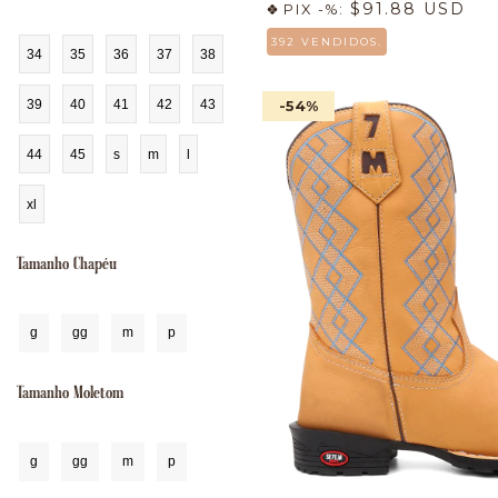
$91.88 USD
PIX -%:
392 VENDIDOS.
34
35
36
37
38
39
40
41
42
43
-54
%
44
45
s
m
l
xl
Tamanho Chapéu
g
gg
m
p
Tamanho Moletom
g
gg
m
p