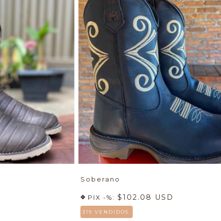
Soberano
$102.08 USD
PIX -%:
319 VENDIDOS.