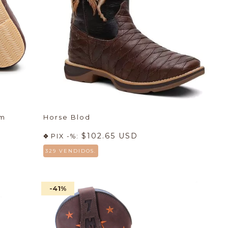
om
Horse Blod
$102.65 USD
PIX -%:
329 VENDIDOS.
-41
%