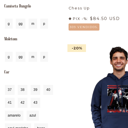
Camiseta Dangelo
Chess Up
$84.50 USD
PIX -%:
g
gg
m
p
309 VENDIDOS.
Moletom
-20
%
g
gg
m
p
Cor
37
38
39
40
41
42
43
amarelo
azul