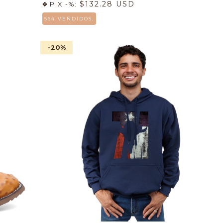
$132.28 USD
PIX -%:
564 VENDIDOS.
-20
%