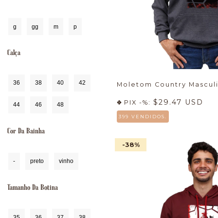
g
gg
m
p
Calça
36
38
40
42
Moletom Country Masculi
$29.47 USD
PIX -%:
44
46
48
399 VENDIDOS.
Cor Da Bainha
-38
%
-
preto
vinho
Tamanho Da Botina
35
36
37
38