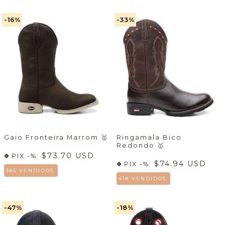
-16
%
-33
%
Gaio Fronteira Marrom
🥇
Ringamala Bico
Redondo
🥇
$73.70 USD
PIX -%:
$74.94 USD
PIX -%:
385 VENDIDOS.
418 VENDIDOS.
-47
%
-18
%