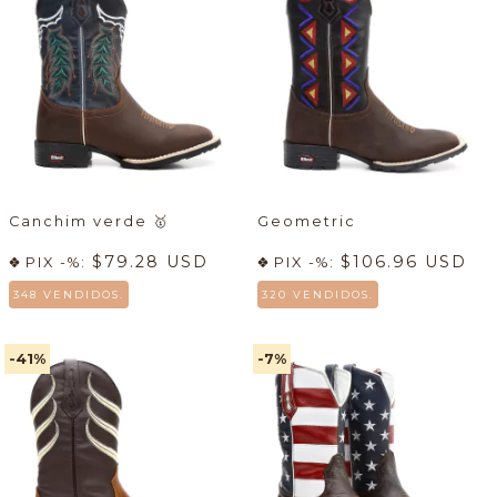
Canchim verde
🥇
Geometric
$79.28 USD
$106.96 USD
PIX -%:
PIX -%:
348 VENDIDOS.
320 VENDIDOS.
-41
%
-7
%