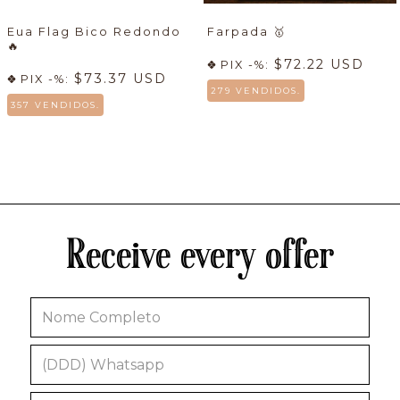
Eua Flag Bico Redondo
Farpada
🥇
🔥
$72.22 USD
PIX -%:
$73.37 USD
PIX -%:
279 VENDIDOS.
357 VENDIDOS.
Receive every offer