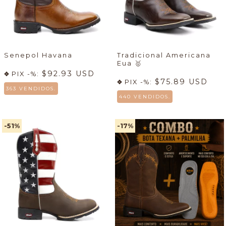
Senepol Havana
Tradicional Americana
Eua
🥇
$92.93 USD
PIX -%:
$75.89 USD
PIX -%:
363 VENDIDOS.
440 VENDIDOS.
-51
%
-17
%