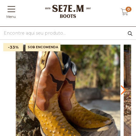
0
Menu
-33
%
SOB ENCOMENDA