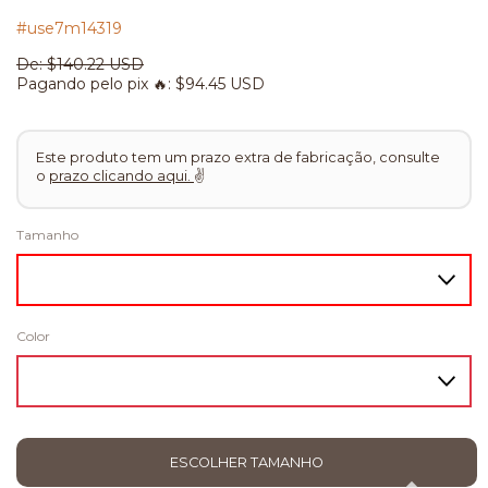
#use7m14319
De:
$140.22 USD
Pagando pelo pix 🔥:
$94.45 USD
Este produto tem um prazo extra de fabricação, consulte
o
prazo clicando aqui.
✌
Tamanho
Color