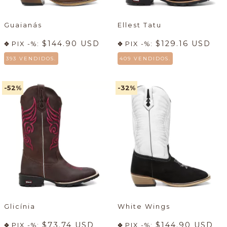
Guaianás
Ellest Tatu
$144.90 USD
$129.16 USD
PIX -%:
PIX -%:
393 VENDIDOS.
409 VENDIDOS.
-52
%
-32
%
Glicínia
White Wings
$73.74 USD
$144.90 USD
PIX -%:
PIX -%: