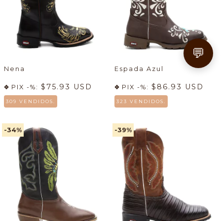
💬
Nena
Espada Azul
$75.93 USD
$86.93 USD
PIX -%:
PIX -%:
309 VENDIDOS.
323 VENDIDOS.
-34
%
-39
%