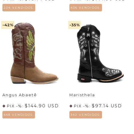
204 VENDIDOS.
406 VENDIDOS.
-42
%
-35
%
Angus Abaetê
Maristhela
$144.90 USD
$97.14 USD
PIX -%:
PIX -%:
448 VENDIDOS.
342 VENDIDOS.