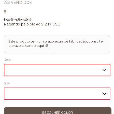
233 VENDIDOS.
#
De:
$14.95 USD
Pagando pelo pix 🔥:
$12.17 USD
Este produto tem um prazo extra de fabricação, consulte
o
prazo clicando aqui.
✌
Color
Size