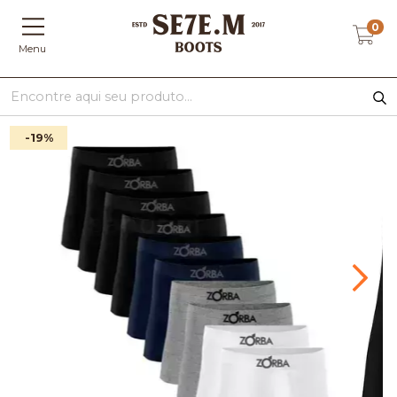
0
Menu
-19
%