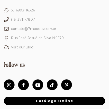
5516993116326
(16) 3711-7807
contato@7mboots.com.br
Rua José Josué da Silva Nº1579
Visit our Blog!
Follow us
Catálogo Online