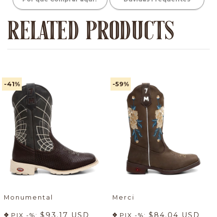
RELATED PRODUCTS
-41
%
-59
%
Monumental
Merci
$93.17 USD
$84.04 USD
PIX -%:
PIX -%: