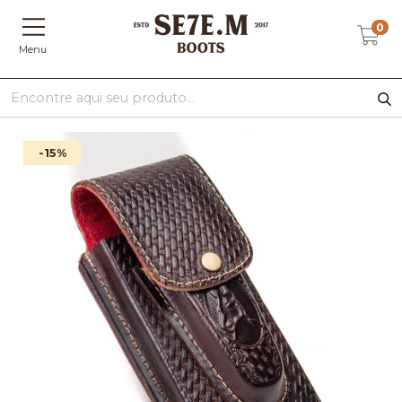
0
Menu
-15
%