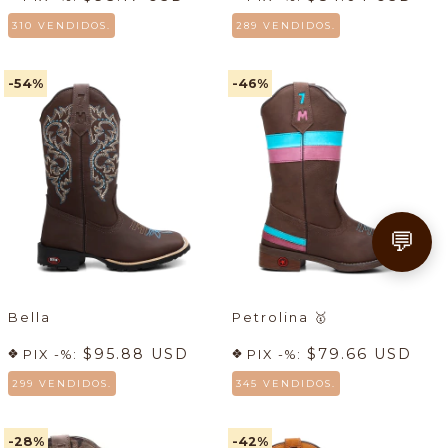
310 VENDIDOS.
289 VENDIDOS.
-54
%
-46
%
💬
Bella
Petrolina
🥇
$95.88 USD
$79.66 USD
PIX -%:
PIX -%:
299 VENDIDOS.
345 VENDIDOS.
-28
%
-42
%