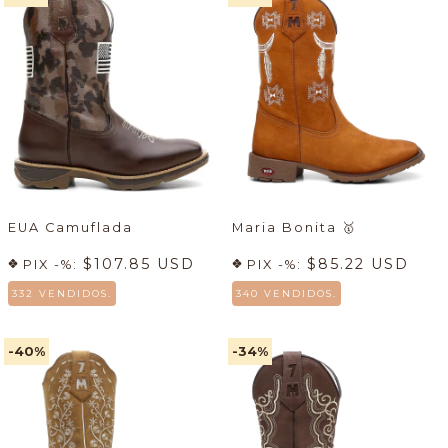
EUA Camuflada
Maria Bonita
🥇
$107.85 USD
$85.22 USD
PIX -%:
PIX -%:
332 VENDIDOS.
340 VENDIDOS.
-40
%
-34
%