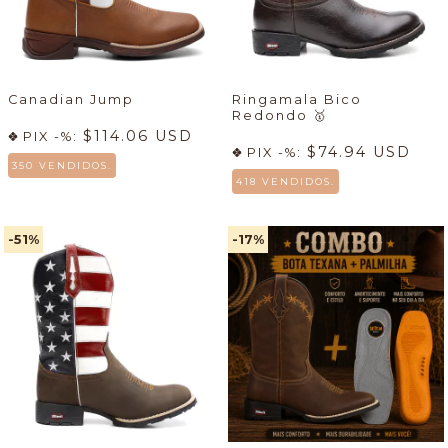
Canadian Jump
Ringamala Bico
Redondo
🥇
$114.06 USD
PIX -%:
$74.94 USD
PIX -%:
350 VENDIDOS.
418 VENDIDOS.
-51
%
-17
%