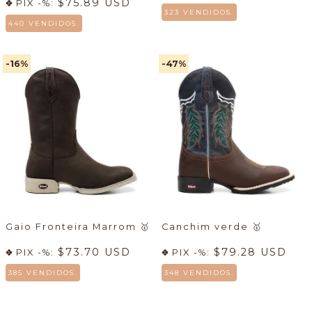
$75.89 USD
PIX -%:
323 VENDIDOS.
440 VENDIDOS.
-16
%
-47
%
Gaio Fronteira Marrom
🥇
Canchim verde
🥇
$73.70 USD
$79.28 USD
PIX -%:
PIX -%:
385 VENDIDOS.
348 VENDIDOS.