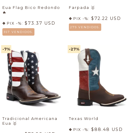
Eua Flag Bico Redondo
Farpada
🥇
🔥
$72.22 USD
PIX -%:
$73.37 USD
PIX -%:
279 VENDIDOS.
357 VENDIDOS.
-7
%
-27
%
Tradicional Americana
Texas World
Eua
🥇
$88.48 USD
PIX -%: