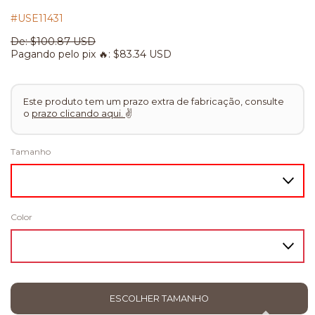
#USE11431
De:
$100.87 USD
Pagando pelo pix 🔥:
$83.34 USD
Este produto tem um prazo extra de fabricação, consulte
o
prazo clicando aqui.
✌
Tamanho
Color