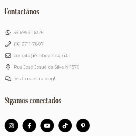
Contactános
5516993116326
(16) 3711-7807
contato@7mboots.com.br
Rua José Josué da Silva Nº1579
¡Visita nuestro blog!
Sigamos conectados