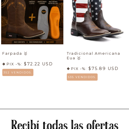
Farpada
🥇
Tradicional Americana
Eua
🥇
$72.22 USD
PIX -%:
$75.89 USD
PIX -%:
352 VENDIDOS.
535 VENDIDOS.
Recibí todas las ofertas