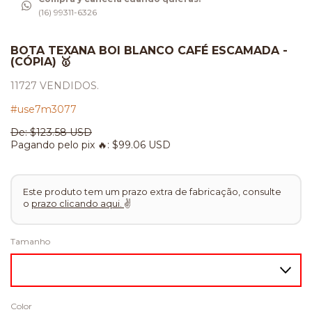
(16) 99311-6326
BOTA TEXANA BOI BLANCO CAFÉ ESCAMADA -
(CÓPIA) 🥇
11727 VENDIDOS.
#use7m3077
De:
$123.58 USD
Pagando pelo pix 🔥:
$99.06 USD
Este produto tem um prazo extra de fabricação, consulte
o
prazo clicando aqui.
✌
Tamanho
Color