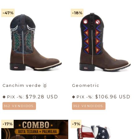
-47
%
-18
%
Canchim verde
🥇
Geometric
$79.28 USD
$106.96 USD
PIX -%:
PIX -%:
362 VENDIDOS.
352 VENDIDOS.
-17
%
-7
%