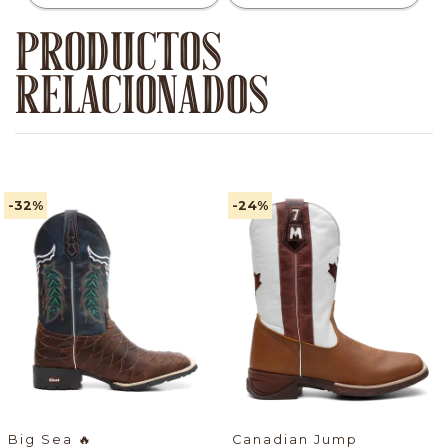
PRODUCTOS
RELACIONADOS
-32
%
-24
%
Big Sea
🔥
Canadian Jump