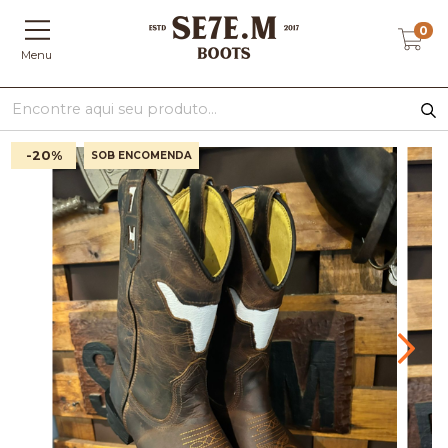
0
Menu
-20
%
SOB ENCOMENDA