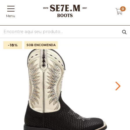
0
Menu
-18
%
SOB ENCOMENDA