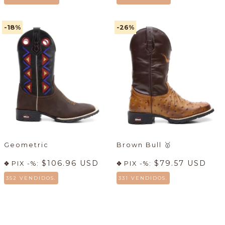
-18
%
-26
%
Geometric
Brown Bull
🥇
$106.96 USD
$79.57 USD
PIX -%:
PIX -%:
352 VENDIDOS.
331 VENDIDOS.