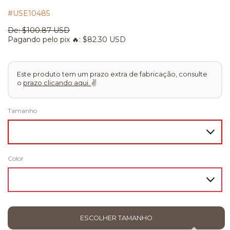
#USE10485
De:
$100.87 USD
Pagando pelo pix 🔥:
$82.30 USD
Este produto tem um prazo extra de fabricação, consulte
o
prazo clicando aqui.
✌
Tamanho
Color