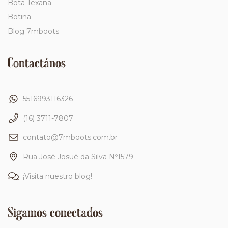
Bota Texana
Botina
Blog 7mboots
Contactános
5516993116326
(16) 3711-7807
contato@7mboots.com.br
Rua José Josué da Silva Nº1579
¡Visita nuestro blog!
Sigamos conectados