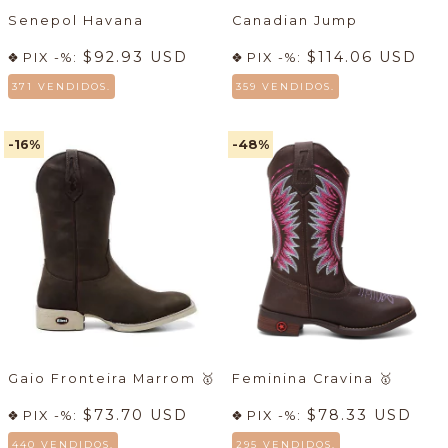
Senepol Havana
Canadian Jump
$92.93 USD
$114.06 USD
PIX -%:
PIX -%:
371 VENDIDOS.
359 VENDIDOS.
-16
%
-48
%
Gaio Fronteira Marrom
🥇
Feminina Cravina
🥇
$73.70 USD
$78.33 USD
PIX -%:
PIX -%:
440 VENDIDOS.
295 VENDIDOS.