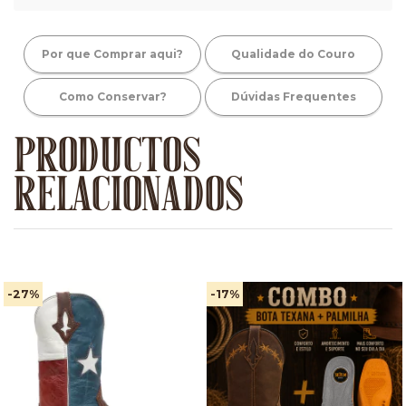
Por que Comprar aqui?
Qualidade do Couro
Como Conservar?
Dúvidas Frequentes
PRODUCTOS
RELACIONADOS
-27
%
-17
%