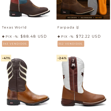
Texas World
Farpada
🥇
$88.48 USD
$72.22 USD
PIX -%:
PIX -%:
343 VENDIDOS.
352 VENDIDOS.
-41
%
-24
%