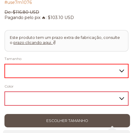
#use7m1076
De:
$116.80 USD
Pagando pelo pix 🔥:
$103.10 USD
Este produto tem um prazo extra de fabricação, consulte
o
prazo clicando aqui.
✌
Tamanho
Color