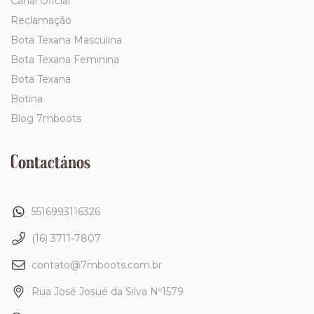
Canal Oficial
Reclamação
Bota Texana Masculina
Bota Texana Feminina
Bota Texana
Botina
Blog 7mboots
Contactános
5516993116326
(16) 3711-7807
contato@7mboots.com.br
Rua José Josué da Silva Nº1579