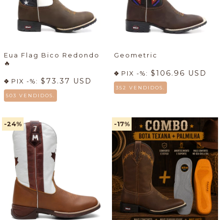
Eua Flag Bico Redondo
Geometric
🔥
$106.96 USD
PIX -%:
$73.37 USD
PIX -%:
352 VENDIDOS.
503 VENDIDOS.
-24
%
-17
%