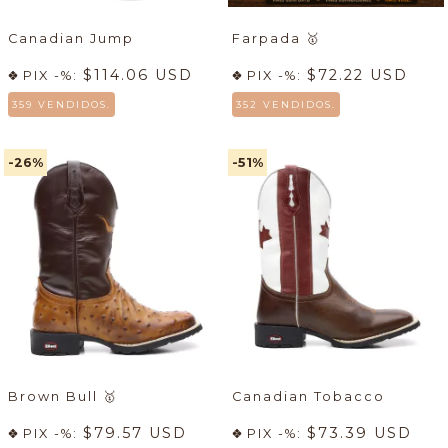
Canadian Jump
Farpada
🥇
$114.06 USD
$72.22 USD
PIX -%:
PIX -%:
359 VENDIDOS.
352 VENDIDOS.
-26
%
-51
%
Brown Bull
🥇
Canadian Tobacco
$79.57 USD
$73.39 USD
PIX -%:
PIX -%: