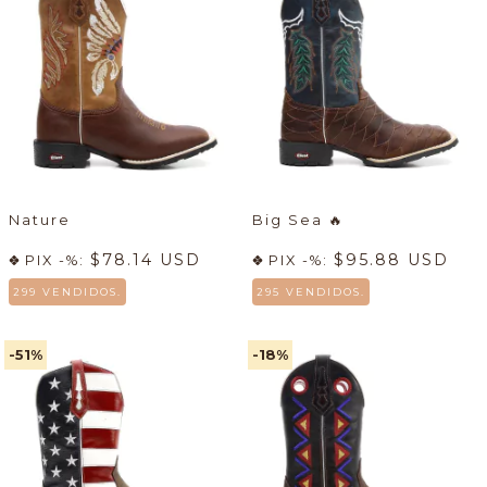
Nature
Big Sea
🔥
$78.14 USD
$95.88 USD
PIX -%:
PIX -%:
299 VENDIDOS.
295 VENDIDOS.
-51
%
-18
%