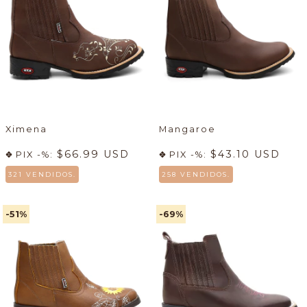
Ximena
Mangaroe
$66.99 USD
$43.10 USD
PIX -%:
PIX -%:
321 VENDIDOS.
258 VENDIDOS.
-51
%
-69
%