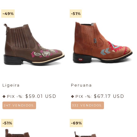
-49
%
-51
%
Ligeira
Peruana
$59.01 USD
$67.17 USD
PIX -%:
PIX -%:
247 VENDIDOS.
332 VENDIDOS.
-51
%
-69
%