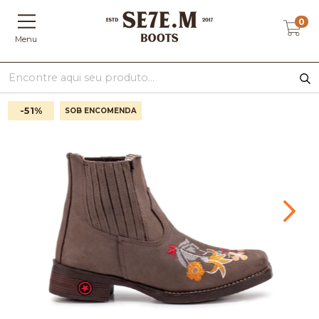
0
Menu
-51
%
SOB ENCOMENDA