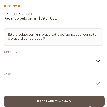
#use7m109
De:
$160.92 USD
Pagando pelo pix 🔥:
$79.31 USD
Este produto tem um prazo extra de fabricação, consulte
o
prazo clicando aqui.
✌
Tamanho
Color