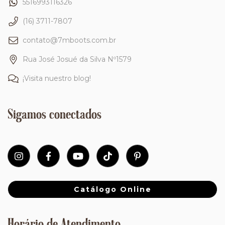
5516993116326
(16) 3711-7807
contato@7mboots.com.br
Rua José Josué da Silva Nº1579
¡Visita nuestro blog!
Sigamos conectados
Catálogo Online