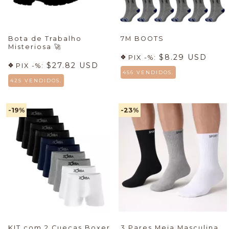
Bota de Trabalho
7M BOOTS
Misteriosa
🚀
$8.29 USD
PIX -%:
$27.82 USD
PIX -%:
456 VENDIDOS.
425 VENDIDOS.
-19
%
-23
%
KIT com 2 Cuecas Boxer
3 Pares Meia Masculina