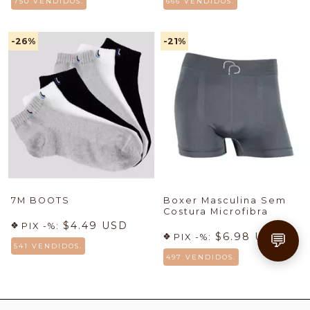
750 VENDIDOS.
666 VENDIDOS.
-26
%
-21
%
7M BOOTS
Boxer Masculina Sem
Costura Microfibra
$4.49 USD
PIX -%:
💬
$6.98 USD
PIX -%:
541 VENDIDOS.
497 VENDIDOS.