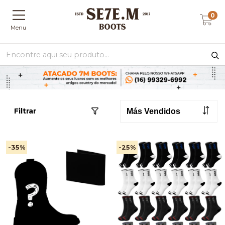
0
Menu
Filtrar
-35
%
-25
%