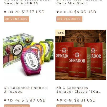
Masculina ZORBA
Cano Alto Sport
$12.17 USD
$4.05 USD
PIX -%:
PIX -%:
581 VENDIDOS.
372 VENDIDOS.
-12
%
Kit Sabonete Phebo 8
Kit 3 Sabonetes
Unidades
Senador Classic 130g
Fragrância Amadeirada
$15.80 USD
$8.31 USD
PIX -%:
PIX -%: